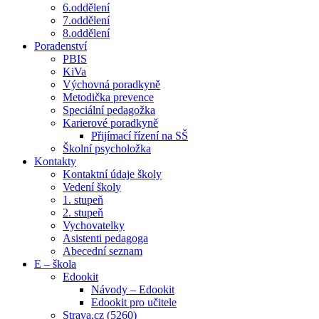
6.oddělení
7.oddělení
8.oddělení
Poradenství
PBIS
KiVa
Výchovná poradkyně
Metodička prevence
Speciální pedagožka
Karierové poradkyně
Přijímací řízení na SŠ
Školní psycholožka
Kontakty
Kontaktní údaje školy
Vedení školy
1. stupeň
2. stupeň
Vychovatelky
Asistenti pedagoga
Abecední seznam
E – škola
Edookit
Návody – Edookit
Edookit pro učitele
Strava.cz (5260)