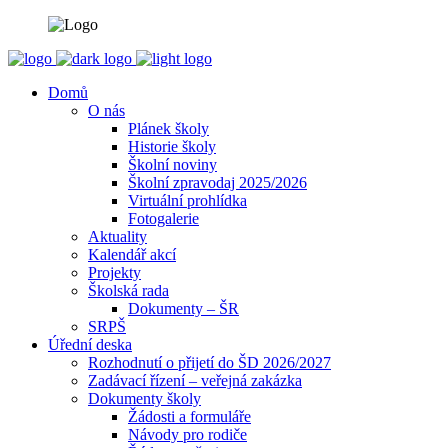
Domů
O nás
Plánek školy
Historie školy
Školní noviny
Školní zpravodaj 2025/2026
Virtuální prohlídka
Fotogalerie
Aktuality
Kalendář akcí
Projekty
Školská rada
Dokumenty – ŠR
SRPŠ
Úřední deska
Rozhodnutí o přijetí do ŠD 2026/2027
Zadávací řízení – veřejná zakázka
Dokumenty školy
Žádosti a formuláře
Návody pro rodiče