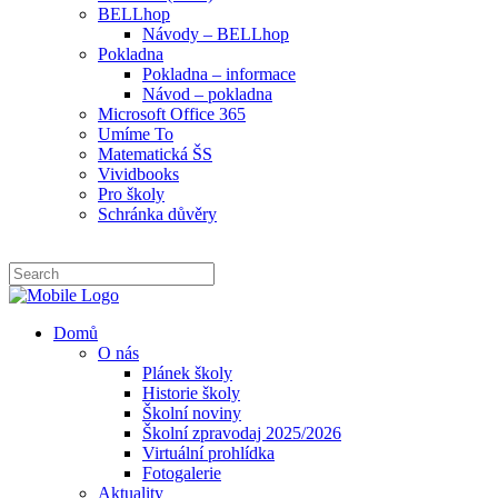
BELLhop
Návody – BELLhop
Pokladna
Pokladna – informace
Návod – pokladna
Microsoft Office 365
Umíme To
Matematická ŠS
Vividbooks
Pro školy
Schránka důvěry
Domů
O nás
Plánek školy
Historie školy
Školní noviny
Školní zpravodaj 2025/2026
Virtuální prohlídka
Fotogalerie
Aktuality