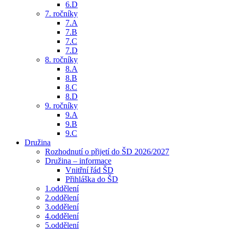
6.D
7. ročníky
7.A
7.B
7.C
7.D
8. ročníky
8.A
8.B
8.C
8.D
9. ročníky
9.A
9.B
9.C
Družina
Rozhodnutí o přijetí do ŠD 2026/2027
Družina – informace
Vnitřní řád ŠD
Přihláška do ŠD
1.oddělení
2.oddělení
3.oddělení
4.oddělení
5.oddělení