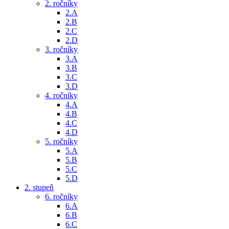
2. ročníky
2.A
2.B
2.C
2.D
3. ročníky
3.A
3.B
3.C
3.D
4. ročníky
4.A
4.B
4.C
4.D
5. ročníky
5.A
5.B
5.C
5.D
2. stupeň
6. ročníky
6.A
6.B
6.C