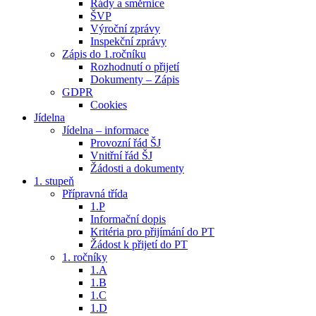
Řády a směrnice
ŠVP
Výroční zprávy
Inspekční zprávy
Zápis do 1.ročníku
Rozhodnutí o přijetí
Dokumenty – Zápis
GDPR
Cookies
Jídelna
Jídelna – informace
Provozní řád ŠJ
Vnitřní řád ŠJ
Žádosti a dokumenty
1. stupeň
Přípravná třída
1.P
Informační dopis
Kritéria pro přijímání do PT
Žádost k přijetí do PT
1. ročníky
1.A
1.B
1.C
1.D