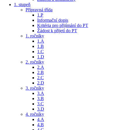
1. stupeň
Přípravná třída
1.P
Informační dopis
Kritéria pro přijímání do PT
Žádost k přijetí do PT
1. ročníky
1.A
1.B
1.C
1.D
2. ročníky
2.A
2.B
2.C
2.D
3. ročníky
3.A
3.B
3.C
3.D
4. ročníky
4.A
4.B
4.C