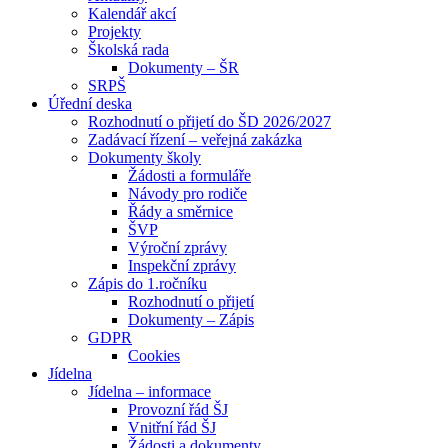
Kalendář akcí
Projekty
Školská rada
Dokumenty – ŠR
SRPŠ
Úřední deska
Rozhodnutí o přijetí do ŠD 2026/2027
Zadávací řízení – veřejná zakázka
Dokumenty školy
Žádosti a formuláře
Návody pro rodiče
Řády a směrnice
ŠVP
Výroční zprávy
Inspekční zprávy
Zápis do 1.ročníku
Rozhodnutí o přijetí
Dokumenty – Zápis
GDPR
Cookies
Jídelna
Jídelna – informace
Provozní řád ŠJ
Vnitřní řád ŠJ
Žádosti a dokumenty