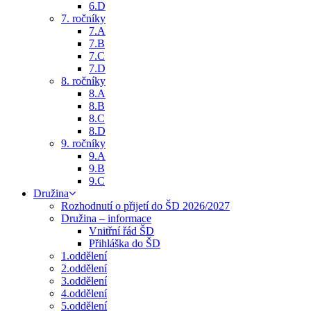
6.D
7. ročníky
7.A
7.B
7.C
7.D
8. ročníky
8.A
8.B
8.C
8.D
9. ročníky
9.A
9.B
9.C
Družina
Rozhodnutí o přijetí do ŠD 2026/2027
Družina – informace
Vnitřní řád ŠD
Přihláška do ŠD
1.oddělení
2.oddělení
3.oddělení
4.oddělení
5.oddělení