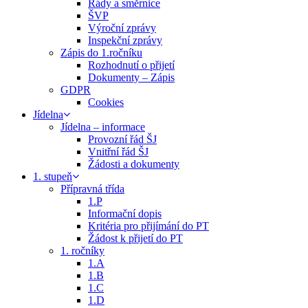
Řády a směrnice
ŠVP
Výroční zprávy
Inspekční zprávy
Zápis do 1.ročníku
Rozhodnutí o přijetí
Dokumenty – Zápis
GDPR
Cookies
Jídelna
Jídelna – informace
Provozní řád ŠJ
Vnitřní řád ŠJ
Žádosti a dokumenty
1. stupeň
Přípravná třída
1.P
Informační dopis
Kritéria pro přijímání do PT
Žádost k přijetí do PT
1. ročníky
1.A
1.B
1.C
1.D