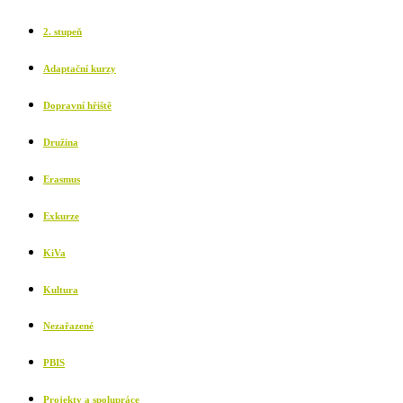
2. stupeň
Adaptační kurzy
Dopravní hřiště
Družina
Erasmus
Exkurze
KiVa
Kultura
Nezařazené
PBIS
Projekty a spolupráce