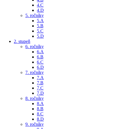
4.C
4.D
5. ročníky
5.A
5.B
5.C
5.D
2. stupeň
6. ročníky
6.A
6.B
6.C
6.D
7. ročníky
7.A
7.B
7.C
7.D
8. ročníky
8.A
8.B
8.C
8.D
9. ročníky