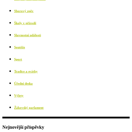
Sborový zpěv
Školy v přírodě
Slavnostní události
Soutěže
Sport
Tradice a svátky
Úřední deska
Výlety
Žákovský parlament
Nejnovější příspěvky