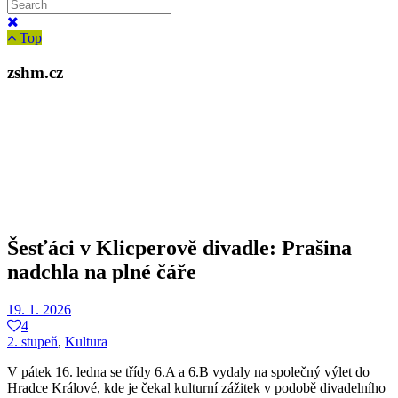
Top
zshm.cz
Šesťáci v Klicperově divadle: Prašina
nadchla na plné čáře
19. 1. 2026
4
2. stupeň
,
Kultura
V pátek 16. ledna se třídy 6.A a 6.B vydaly na společný výlet do
Hradce Králové, kde je čekal kulturní zážitek v podobě divadelního