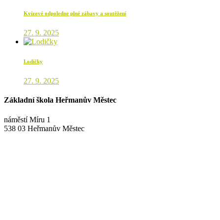
Kvízové odpoledne plné zábavy a soutěžení
27. 9. 2025
Lodičky
27. 9. 2025
Základní škola Heřmanův Městec
náměstí Míru 1
538 03 Heřmanův Městec
+420 469 695 101, +420 469 630 089
+420 607 172 449
podatelna@zshm.cz
skola@zshm.cz
123-4639690207/0100