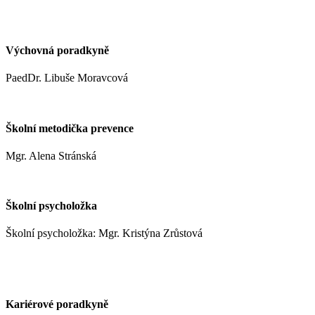
kynclovam@zshm.cz
+420 737 952 316
Výchovná poradkyně
PaedDr. Libuše Moravcová
moravcoval@zshm.cz
Školní metodička prevence
Mgr. Alena Stránská
stranskaa@zshm.cz
Školní psycholožka
Školní psycholožka: Mgr. Kristýna Zrůstová
zrustovak@zshm.cz
+420 737 622 547
Kariérové poradkyně