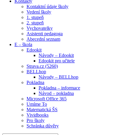
Kontakty
Kontaktní údaje školy
Vedení školy
1. stupeň
2. stupeň
Vychovatelky
Asistenti pedagoga
Abecední seznam
E – škola
Edookit
Návody – Edookit
Edookit pro učitele
Strava.cz (5260)
BELLhop
Návody – BELLhop
Pokladna
Pokladna – informace
Návod – pokladna
Microsoft Office 365
Umíme To
Matematická ŠS
Vividbooks
Pro školy
Schránka důvěry