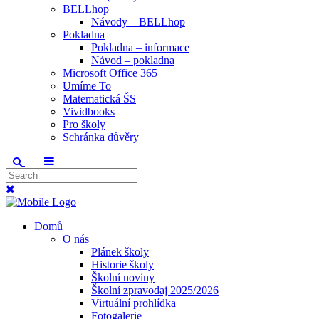
BELLhop
Návody – BELLhop
Pokladna
Pokladna – informace
Návod – pokladna
Microsoft Office 365
Umíme To
Matematická ŠS
Vividbooks
Pro školy
Schránka důvěry
Domů
O nás
Plánek školy
Historie školy
Školní noviny
Školní zpravodaj 2025/2026
Virtuální prohlídka
Fotogalerie