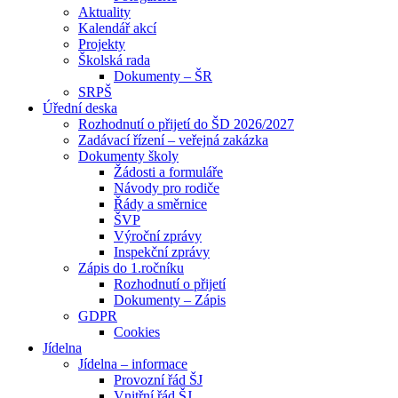
Aktuality
Kalendář akcí
Projekty
Školská rada
Dokumenty – ŠR
SRPŠ
Úřední deska
Rozhodnutí o přijetí do ŠD 2026/2027
Zadávací řízení – veřejná zakázka
Dokumenty školy
Žádosti a formuláře
Návody pro rodiče
Řády a směrnice
ŠVP
Výroční zprávy
Inspekční zprávy
Zápis do 1.ročníku
Rozhodnutí o přijetí
Dokumenty – Zápis
GDPR
Cookies
Jídelna
Jídelna – informace
Provozní řád ŠJ
Vnitřní řád ŠJ