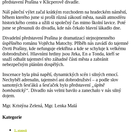
představení Prašina v Klicperově divadle.
Náš páteční výlet začal krátkým rozchodem na hradeckém náměstí,
během kterého jsme si prošli různá zákoutí města, nasáli atmosféru
historického centra a užili si společný čas mimo školní lavice. Poté
jsme se přesunuli do divadla, kde nás čekalo hlavní lákadlo dne.
Divadelní představení Prašina je dramatizací stejnojmenného
úspěšného románu Vojtěcha Matochy. Příběh nás zavádí do tajemné
čtvrti Prašiny, kde nefunguje elektřina a kde se schyluje k velkému
dobrodružství. Hlavními hrdiny jsou Jirka, En a Tonda, kteří se
snaží odhalit tajemství této záhadné části města a zabránit
nebezpečným plánům dospělých.
Inscenace byla plná napětí, dynamických scén i silných emocí.
Nechyběl adrenalin, tajemství ani dobrodružství – a podle slov
samotných šesťáků a šesťaček bylo představení
„úplně
bombastický“.
Divadlo nás velmi bavilo a zanechalo v nás silný
dojem.
Mgr. Kristýna Zelená, Mgr. Lenka Malá
Kategorie
1. stupeň