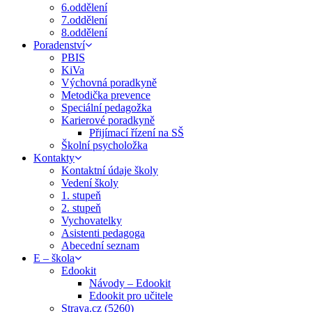
6.oddělení
7.oddělení
8.oddělení
Poradenství
PBIS
KiVa
Výchovná poradkyně
Metodička prevence
Speciální pedagožka
Karierové poradkyně
Přijímací řízení na SŠ
Školní psycholožka
Kontakty
Kontaktní údaje školy
Vedení školy
1. stupeň
2. stupeň
Vychovatelky
Asistenti pedagoga
Abecední seznam
E – škola
Edookit
Návody – Edookit
Edookit pro učitele
Strava.cz (5260)