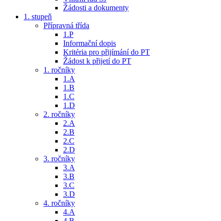
Žádosti a dokumenty
1. stupeň
Přípravná třída
1.P
Informační dopis
Kritéria pro přijímání do PT
Žádost k přijetí do PT
1. ročníky
1.A
1.B
1.C
1.D
2. ročníky
2.A
2.B
2.C
2.D
3. ročníky
3.A
3.B
3.C
3.D
4. ročníky
4.A
4.B