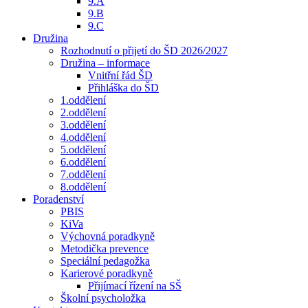
9.A
9.B
9.C
Družina
Rozhodnutí o přijetí do ŠD 2026/2027
Družina – informace
Vnitřní řád ŠD
Přihláška do ŠD
1.oddělení
2.oddělení
3.oddělení
4.oddělení
5.oddělení
6.oddělení
7.oddělení
8.oddělení
Poradenství
PBIS
KiVa
Výchovná poradkyně
Metodička prevence
Speciální pedagožka
Karierové poradkyně
Přijímací řízení na SŠ
Školní psycholožka