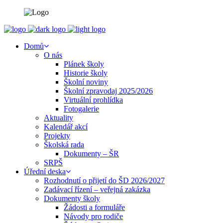
Domů
O nás
Plánek školy
Historie školy
Školní noviny
Školní zpravodaj 2025/2026
Virtuální prohlídka
Fotogalerie
Aktuality
Kalendář akcí
Projekty
Školská rada
Dokumenty – ŠR
SRPŠ
Úřední deska
Rozhodnutí o přijetí do ŠD 2026/2027
Zadávací řízení – veřejná zakázka
Dokumenty školy
Žádosti a formuláře
Návody pro rodiče