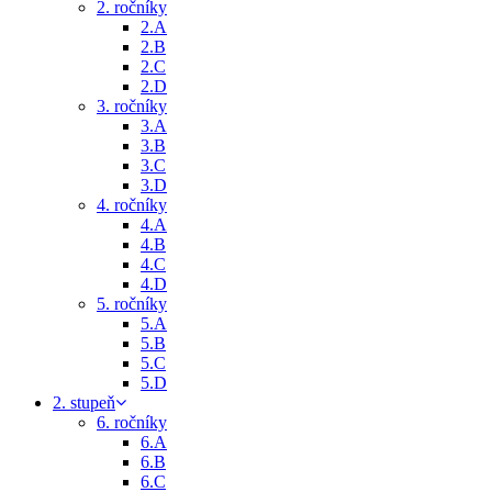
2. ročníky
2.A
2.B
2.C
2.D
3. ročníky
3.A
3.B
3.C
3.D
4. ročníky
4.A
4.B
4.C
4.D
5. ročníky
5.A
5.B
5.C
5.D
2. stupeň
6. ročníky
6.A
6.B
6.C