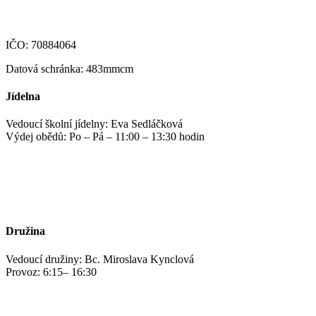
IČO: 70884064
Datová schránka: 483mmcm
Jídelna
Vedoucí školní jídelny: Eva Sedláčková
Výdej obědů: Po – Pá – 11:00 – 13:30 hodin
jidelna@zshm.cz
+420 469 695 101, +420 469 687 440
Družina
Vedoucí družiny: Bc. Miroslava Kynclová
Provoz: 6:15– 16:30