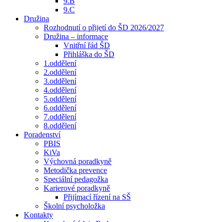
9.B
9.C
Družina
Rozhodnutí o přijetí do ŠD 2026/2027
Družina – informace
Vnitřní řád ŠD
Přihláška do ŠD
1.oddělení
2.oddělení
3.oddělení
4.oddělení
5.oddělení
6.oddělení
7.oddělení
8.oddělení
Poradenství
PBIS
KiVa
Výchovná poradkyně
Metodička prevence
Speciální pedagožka
Karierové poradkyně
Přijímací řízení na SŠ
Školní psycholožka
Kontakty