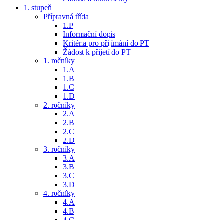
1. stupeň
Přípravná třída
1.P
Informační dopis
Kritéria pro přijímání do PT
Žádost k přijetí do PT
1. ročníky
1.A
1.B
1.C
1.D
2. ročníky
2.A
2.B
2.C
2.D
3. ročníky
3.A
3.B
3.C
3.D
4. ročníky
4.A
4.B
4.C