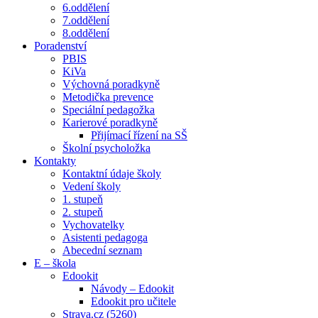
6.oddělení
7.oddělení
8.oddělení
Poradenství
PBIS
KiVa
Výchovná poradkyně
Metodička prevence
Speciální pedagožka
Karierové poradkyně
Přijímací řízení na SŠ
Školní psycholožka
Kontakty
Kontaktní údaje školy
Vedení školy
1. stupeň
2. stupeň
Vychovatelky
Asistenti pedagoga
Abecední seznam
E – škola
Edookit
Návody – Edookit
Edookit pro učitele
Strava.cz (5260)