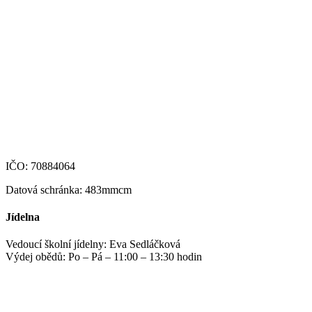
+420 469 695 101, +420 469 630 089
+420 607 172 449
podatelna@zshm.cz
skola@zshm.cz
123-4639690207/0100
IČO: 70884064
Datová schránka: 483mmcm
Jídelna
Vedoucí školní jídelny: Eva Sedláčková
Výdej obědů: Po – Pá – 11:00 – 13:30 hodin
jidelna@zshm.cz