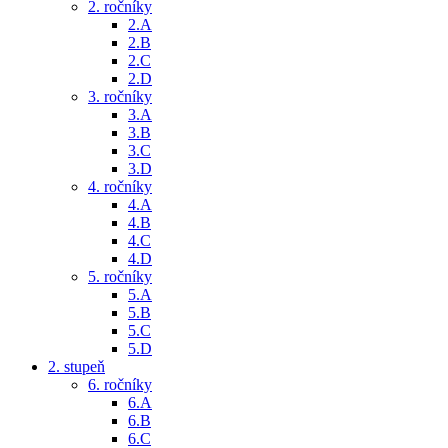
2. ročníky
2.A
2.B
2.C
2.D
3. ročníky
3.A
3.B
3.C
3.D
4. ročníky
4.A
4.B
4.C
4.D
5. ročníky
5.A
5.B
5.C
5.D
2. stupeň
6. ročníky
6.A
6.B
6.C