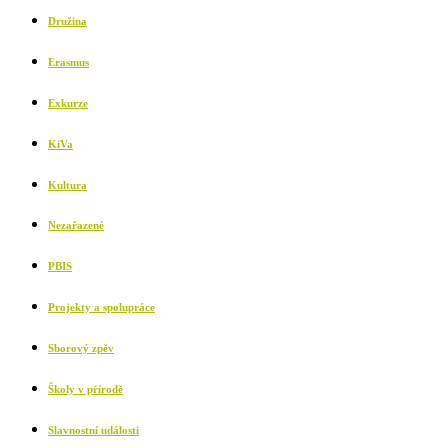
Družina
Erasmus
Exkurze
KiVa
Kultura
Nezařazené
PBIS
Projekty a spolupráce
Sborový zpěv
Školy v přírodě
Slavnostní události