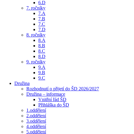
6.D
7. ročníky
7.A
7.B
7.C
7.D
8. ročníky
8.A
8.B
8.C
8.D
9. ročníky
9.A
9.B
9.C
Družina
Rozhodnutí o přijetí do ŠD 2026/2027
Družina – informace
Vnitřní řád ŠD
Přihláška do ŠD
1.oddělení
2.oddělení
3.oddělení
4.oddělení
5.oddělení