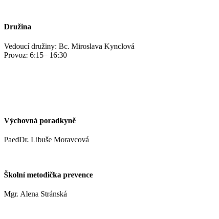
+420 469 695 101, +420 469 687 440
Družina
Vedoucí družiny: Bc. Miroslava Kynclová
Provoz: 6:15– 16:30
kynclovam@zshm.cz
+420 737 952 316
Výchovná poradkyně
PaedDr. Libuše Moravcová
moravcoval@zshm.cz
Školní metodička prevence
Mgr. Alena Stránská
stranskaa@zshm.cz