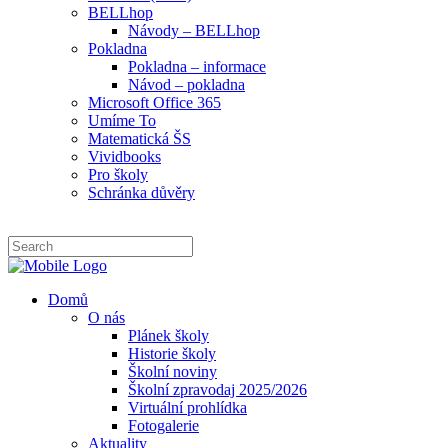
BELLhop
Návody – BELLhop
Pokladna
Pokladna – informace
Návod – pokladna
Microsoft Office 365
Umíme To
Matematická ŠS
Vividbooks
Pro školy
Schránka důvěry
Domů
O nás
Plánek školy
Historie školy
Školní noviny
Školní zpravodaj 2025/2026
Virtuální prohlídka
Fotogalerie
Aktuality