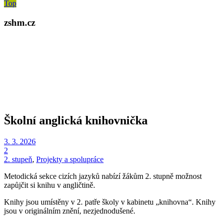
Top
zshm.cz
Školní anglická knihovnička
3. 3. 2026
2
2. stupeň
,
Projekty a spolupráce
Metodická sekce cizích jazyků nabízí žákům 2. stupně možnost
zapůjčit si knihu v angličtině.
Knihy jsou umístěny v 2. patře školy v kabinetu „knihovna“. Knihy
jsou v originálním znění, nezjednodušené.