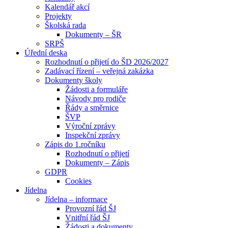
Kalendář akcí
Projekty
Školská rada
Dokumenty – ŠR
SRPŠ
Úřední deska
Rozhodnutí o přijetí do ŠD 2026/2027
Zadávací řízení – veřejná zakázka
Dokumenty školy
Žádosti a formuláře
Návody pro rodiče
Řády a směrnice
ŠVP
Výroční zprávy
Inspekční zprávy
Zápis do 1.ročníku
Rozhodnutí o přijetí
Dokumenty – Zápis
GDPR
Cookies
Jídelna
Jídelna – informace
Provozní řád ŠJ
Vnitřní řád ŠJ
Žádosti a dokumenty