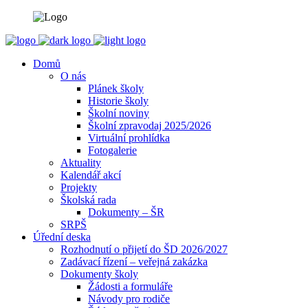
Domů
O nás
Plánek školy
Historie školy
Školní noviny
Školní zpravodaj 2025/2026
Virtuální prohlídka
Fotogalerie
Aktuality
Kalendář akcí
Projekty
Školská rada
Dokumenty – ŠR
SRPŠ
Úřední deska
Rozhodnutí o přijetí do ŠD 2026/2027
Zadávací řízení – veřejná zakázka
Dokumenty školy
Žádosti a formuláře
Návody pro rodiče