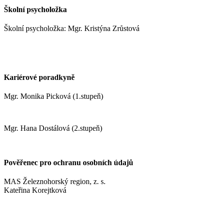
Školní psycholožka
Školní psycholožka: Mgr. Kristýna Zrůstová
zrustovak@zshm.cz
+420 737 622 547
Kariérové poradkyně
Mgr. Monika Picková (1.stupeň)
pickovam@zshm.cz
Mgr. Hana Dostálová (2.stupeň)
dostalovah@zshm.cz
Pověřenec pro ochranu osobních údajů
MAS Železnohorský region, z. s.
Kateřina Korejtková
vn.konzult@gmail.com