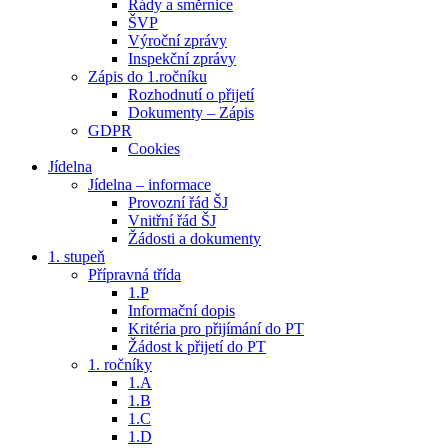
Řády a směrnice
ŠVP
Výroční zprávy
Inspekční zprávy
Zápis do 1.ročníku
Rozhodnutí o přijetí
Dokumenty – Zápis
GDPR
Cookies
Jídelna
Jídelna – informace
Provozní řád ŠJ
Vnitřní řád ŠJ
Žádosti a dokumenty
1. stupeň
Přípravná třída
1.P
Informační dopis
Kritéria pro přijímání do PT
Žádost k přijetí do PT
1. ročníky
1.A
1.B
1.C
1.D