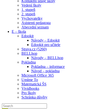
Kontaktní údaje školy
Vedení školy
1. stupeň
2. stupeň
Vychovatelky
Asistenti pedagoga
Abecední seznam
E – škola
Edookit
Návody – Edookit
Edookit pro učitele
Strava.cz (5260)
BELLhop
Návody – BELLhop
Pokladna
Pokladna – informace
Návod – pokladna
Microsoft Office 365
Umíme To
Matematická ŠS
Vividbooks
Pro školy
Schránka důvěry