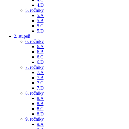
4.D
5. ročníky
5.A
5.B
5.C
5.D
2. stupeň
6. ročníky
6.A
6.B
6.C
6.D
7. ročníky
7.A
7.B
7.C
7.D
8. ročníky
8.A
8.B
8.C
8.D
9. ročníky
9.A