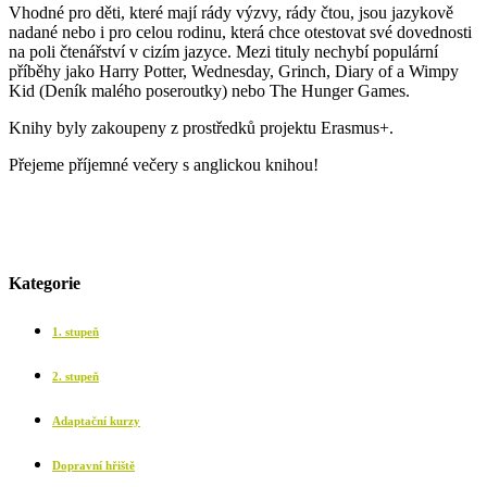
Vhodné pro děti, které mají rády výzvy, rády čtou, jsou jazykově
nadané nebo i pro celou rodinu, která chce otestovat své dovednosti
na poli čtenářství v cizím jazyce. Mezi tituly nechybí populární
příběhy jako Harry Potter, Wednesday, Grinch, Diary of a Wimpy
Kid (Deník malého poseroutky) nebo The Hunger Games.
Knihy byly zakoupeny z prostředků projektu Erasmus+.
Přejeme příjemné večery s anglickou knihou!
Kategorie
1. stupeň
2. stupeň
Adaptační kurzy
Dopravní hřiště