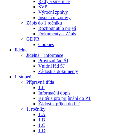
Řády a směrnice
ŠVP
Výroční zprávy
Inspekční zprávy
Zápis do 1.ročníku
Rozhodnutí o přijetí
Dokumenty – Zápis
GDPR
Cookies
Jídelna
Jídelna – informace
Provozní řád ŠJ
Vnitřní řád ŠJ
Žádosti a dokumenty
1. stupeň
Přípravná třída
1.P
Informační dopis
Kritéria pro přijímání do PT
Žádost k přijetí do PT
1. ročníky
1.A
1.B
1.C
1.D