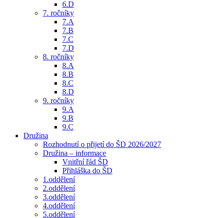
6.D
7. ročníky
7.A
7.B
7.C
7.D
8. ročníky
8.A
8.B
8.C
8.D
9. ročníky
9.A
9.B
9.C
Družina
Rozhodnutí o přijetí do ŠD 2026/2027
Družina – informace
Vnitřní řád ŠD
Přihláška do ŠD
1.oddělení
2.oddělení
3.oddělení
4.oddělení
5.oddělení