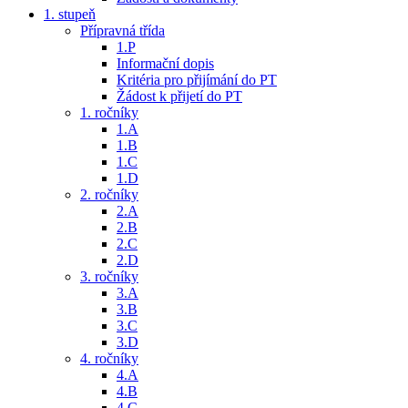
1. stupeň
Přípravná třída
1.P
Informační dopis
Kritéria pro přijímání do PT
Žádost k přijetí do PT
1. ročníky
1.A
1.B
1.C
1.D
2. ročníky
2.A
2.B
2.C
2.D
3. ročníky
3.A
3.B
3.C
3.D
4. ročníky
4.A
4.B
4.C