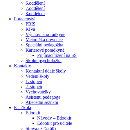
6.oddělení
7.oddělení
8.oddělení
Poradenství
PBIS
KiVa
Výchovná poradkyně
Metodička prevence
Speciální pedagožka
Karierové poradkyně
Přijímací řízení na SŠ
Školní psycholožka
Kontakty
Kontaktní údaje školy
Vedení školy
1. stupeň
2. stupeň
Vychovatelky
Asistenti pedagoga
Abecední seznam
E – škola
Edookit
Návody – Edookit
Edookit pro učitele
Strava.cz (5260)