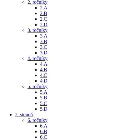
2. ročníky
2.A
2.B
2.C
2.D
3. ročníky
3.A
3.B
3.C
3.D
4. ročníky
4.A
4.B
4.C
4.D
5. ročníky
5.A
5.B
5.C
5.D
2. stupeň
6. ročníky
6.A
6.B
6.C