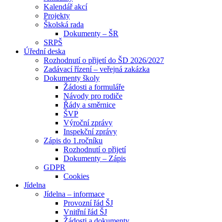
Kalendář akcí
Projekty
Školská rada
Dokumenty – ŠR
SRPŠ
Úřední deska
Rozhodnutí o přijetí do ŠD 2026/2027
Zadávací řízení – veřejná zakázka
Dokumenty školy
Žádosti a formuláře
Návody pro rodiče
Řády a směrnice
ŠVP
Výroční zprávy
Inspekční zprávy
Zápis do 1.ročníku
Rozhodnutí o přijetí
Dokumenty – Zápis
GDPR
Cookies
Jídelna
Jídelna – informace
Provozní řád ŠJ
Vnitřní řád ŠJ
Žádosti a dokumenty