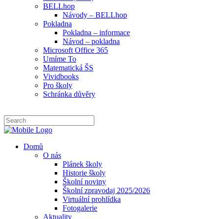
BELLhop
Návody – BELLhop
Pokladna
Pokladna – informace
Návod – pokladna
Microsoft Office 365
Umíme To
Matematická ŠS
Vividbooks
Pro školy
Schránka důvěry
Domů
O nás
Plánek školy
Historie školy
Školní noviny
Školní zpravodaj 2025/2026
Virtuální prohlídka
Fotogalerie
Aktuality