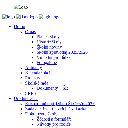
Domů
O nás
Plánek školy
Historie školy
Školní noviny
Školní zpravodaj 2025/2026
Virtuální prohlídka
Fotogalerie
Aktuality
Kalendář akcí
Projekty
Školská rada
Dokumenty – ŠR
SRPŠ
Úřední deska
Rozhodnutí o přijetí do ŠD 2026/2027
Zadávací řízení – veřejná zakázka
Dokumenty školy
Žádosti a formuláře
Návody pro rodiče