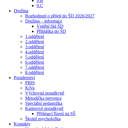
9.B
9.C
Družina
Rozhodnutí o přijetí do ŠD 2026/2027
Družina – informace
Vnitřní řád ŠD
Přihláška do ŠD
1.oddělení
2.oddělení
3.oddělení
4.oddělení
5.oddělení
6.oddělení
7.oddělení
8.oddělení
Poradenství
PBIS
KiVa
Výchovná poradkyně
Metodička prevence
Speciální pedagožka
Karierové poradkyně
Přijímací řízení na SŠ
Školní psycholožka
Kontakty