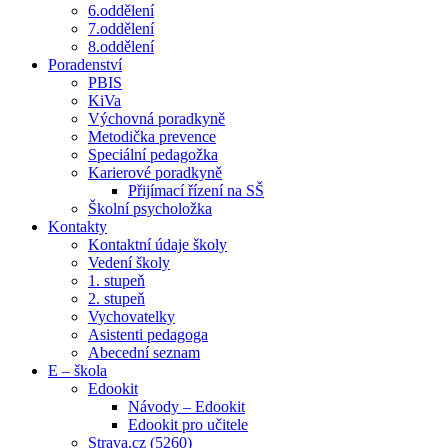
6.oddělení
7.oddělení
8.oddělení
Poradenství
PBIS
KiVa
Výchovná poradkyně
Metodička prevence
Speciální pedagožka
Karierové poradkyně
Přijímací řízení na SŠ
Školní psycholožka
Kontakty
Kontaktní údaje školy
Vedení školy
1. stupeň
2. stupeň
Vychovatelky
Asistenti pedagoga
Abecední seznam
E – škola
Edookit
Návody – Edookit
Edookit pro učitele
Strava.cz (5260)