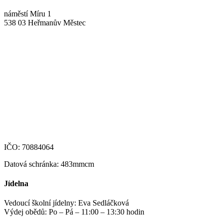
náměstí Míru 1
538 03 Heřmanův Městec
+420 469 695 101, +420 469 630 089
+420 607 172 449
podatelna@zshm.cz
skola@zshm.cz
123-4639690207/0100
IČO: 70884064
Datová schránka: 483mmcm
Jídelna
Vedoucí školní jídelny: Eva Sedláčková
Výdej obědů: Po – Pá – 11:00 – 13:30 hodin