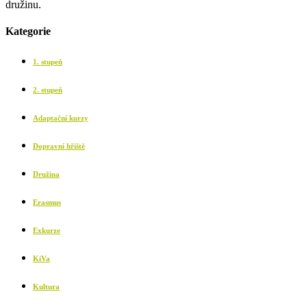
družinu.
Kategorie
1. stupeň
2. stupeň
Adaptační kurzy
Dopravní hřiště
Družina
Erasmus
Exkurze
KiVa
Kultura