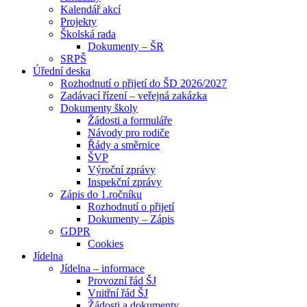
Kalendář akcí
Projekty
Školská rada
Dokumenty – ŠR
SRPŠ
Úřední deska
Rozhodnutí o přijetí do ŠD 2026/2027
Zadávací řízení – veřejná zakázka
Dokumenty školy
Žádosti a formuláře
Návody pro rodiče
Řády a směrnice
ŠVP
Výroční zprávy
Inspekční zprávy
Zápis do 1.ročníku
Rozhodnutí o přijetí
Dokumenty – Zápis
GDPR
Cookies
Jídelna
Jídelna – informace
Provozní řád ŠJ
Vnitřní řád ŠJ
Žádosti a dokumenty