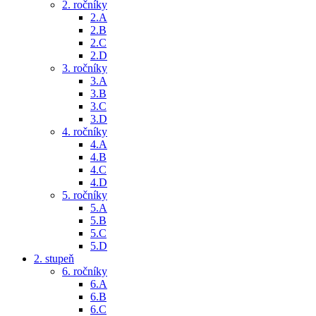
2. ročníky
2.A
2.B
2.C
2.D
3. ročníky
3.A
3.B
3.C
3.D
4. ročníky
4.A
4.B
4.C
4.D
5. ročníky
5.A
5.B
5.C
5.D
2. stupeň
6. ročníky
6.A
6.B
6.C