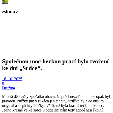
Top
zshm.cz
Společnou moc hezkou prací bylo tvoření
ke dni „Srdce“.
16. 10. 2025
0
Družina
Mladší děti měly zpočátku obavu, že práci nezvládnou, ale opak byl
pravdou. Nůžky jim v rukách jen tančily, srdíčka byla co kus, to
originál a slepit krychličky…? To už byla krásná tečka nakonec.
Jedno krásné velké srdce 8.oddělení nám tedy zdobí naši školní