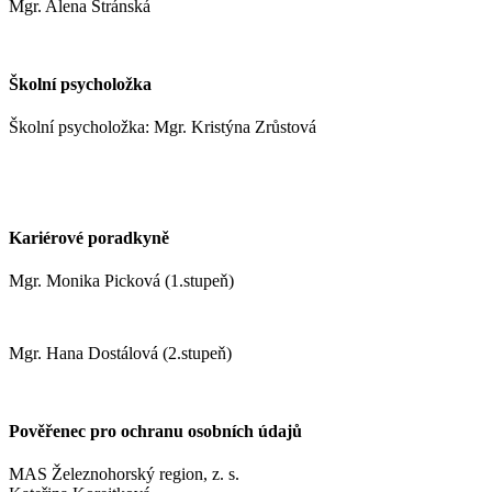
Mgr. Alena Stránská
stranskaa@zshm.cz
Školní psycholožka
Školní psycholožka: Mgr. Kristýna Zrůstová
zrustovak@zshm.cz
+420 737 622 547
Kariérové poradkyně
Mgr. Monika Picková (1.stupeň)
pickovam@zshm.cz
Mgr. Hana Dostálová (2.stupeň)
dostalovah@zshm.cz
Pověřenec pro ochranu osobních údajů
MAS Železnohorský region, z. s.