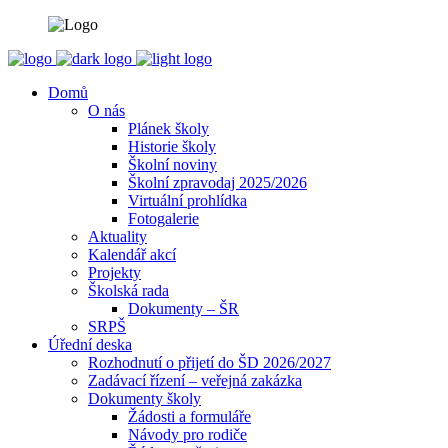
Domů
O nás
Plánek školy
Historie školy
Školní noviny
Školní zpravodaj 2025/2026
Virtuální prohlídka
Fotogalerie
Aktuality
Kalendář akcí
Projekty
Školská rada
Dokumenty – ŠR
SRPŠ
Úřední deska
Rozhodnutí o přijetí do ŠD 2026/2027
Zadávací řízení – veřejná zakázka
Dokumenty školy
Žádosti a formuláře
Návody pro rodiče