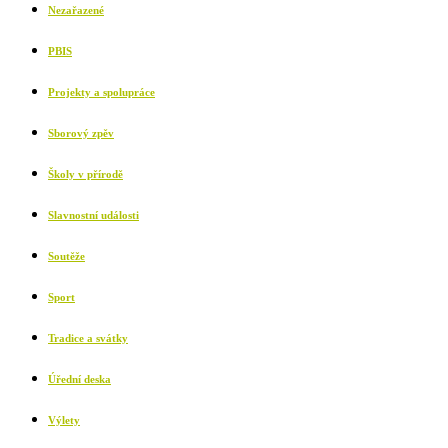
Nezařazené
PBIS
Projekty a spolupráce
Sborový zpěv
Školy v přírodě
Slavnostní události
Soutěže
Sport
Tradice a svátky
Úřední deska
Výlety