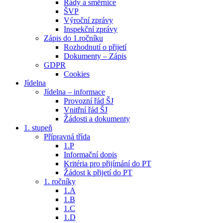
Řády a směrnice
ŠVP
Výroční zprávy
Inspekční zprávy
Zápis do 1.ročníku
Rozhodnutí o přijetí
Dokumenty – Zápis
GDPR
Cookies
Jídelna
Jídelna – informace
Provozní řád ŠJ
Vnitřní řád ŠJ
Žádosti a dokumenty
1. stupeň
Přípravná třída
1.P
Informační dopis
Kritéria pro přijímání do PT
Žádost k přijetí do PT
1. ročníky
1.A
1.B
1.C
1.D