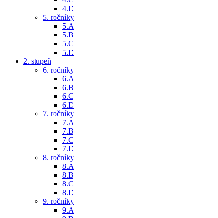
4.D
5. ročníky
5.A
5.B
5.C
5.D
2. stupeň
6. ročníky
6.A
6.B
6.C
6.D
7. ročníky
7.A
7.B
7.C
7.D
8. ročníky
8.A
8.B
8.C
8.D
9. ročníky
9.A