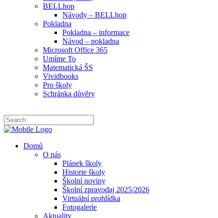
BELLhop
Návody – BELLhop
Pokladna
Pokladna – informace
Návod – pokladna
Microsoft Office 365
Umíme To
Matematická ŠS
Vividbooks
Pro školy
Schránka důvěry
Domů
O nás
Plánek školy
Historie školy
Školní noviny
Školní zpravodaj 2025/2026
Virtuální prohlídka
Fotogalerie
Aktuality