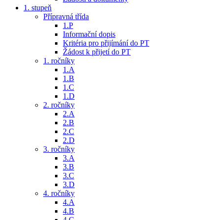
1. stupeň
Přípravná třída
1.P
Informační dopis
Kritéria pro přijímání do PT
Žádost k přijetí do PT
1. ročníky
1.A
1.B
1.C
1.D
2. ročníky
2.A
2.B
2.C
2.D
3. ročníky
3.A
3.B
3.C
3.D
4. ročníky
4.A
4.B
4.C