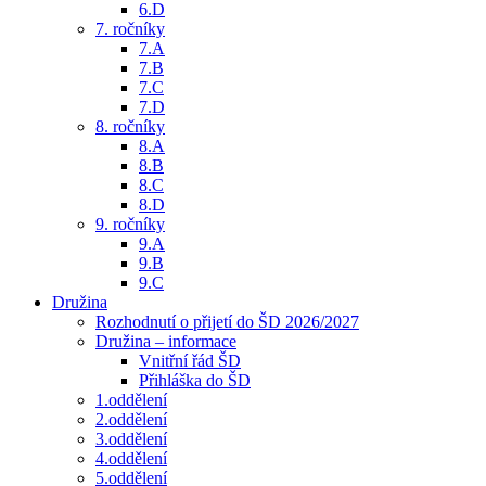
6.D
7. ročníky
7.A
7.B
7.C
7.D
8. ročníky
8.A
8.B
8.C
8.D
9. ročníky
9.A
9.B
9.C
Družina
Rozhodnutí o přijetí do ŠD 2026/2027
Družina – informace
Vnitřní řád ŠD
Přihláška do ŠD
1.oddělení
2.oddělení
3.oddělení
4.oddělení
5.oddělení