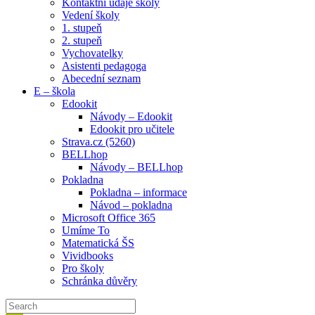
Kontaktní údaje školy
Vedení školy
1. stupeň
2. stupeň
Vychovatelky
Asistenti pedagoga
Abecední seznam
E – škola
Edookit
Návody – Edookit
Edookit pro učitele
Strava.cz (5260)
BELLhop
Návody – BELLhop
Pokladna
Pokladna – informace
Návod – pokladna
Microsoft Office 365
Umíme To
Matematická ŠS
Vividbooks
Pro školy
Schránka důvěry