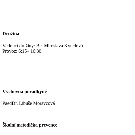
jidelna@zshm.cz
+420 469 695 101, +420 469 687 440
Družina
Vedoucí družiny: Bc. Miroslava Kynclová
Provoz: 6:15– 16:30
kynclovam@zshm.cz
+420 737 952 316
Výchovná poradkyně
PaedDr. Libuše Moravcová
moravcoval@zshm.cz
Školní metodička prevence