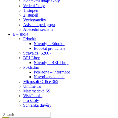
Kontaktní údaje školy
Vedení školy
1. stupeň
2. stupeň
Vychovatelky
Asistenti pedagoga
Abecední seznam
E – škola
Edookit
Návody – Edookit
Edookit pro učitele
Strava.cz (5260)
BELLhop
Návody – BELLhop
Pokladna
Pokladna – informace
Návod – pokladna
Microsoft Office 365
Umíme To
Matematická ŠS
Vividbooks
Pro školy
Schránka důvěry