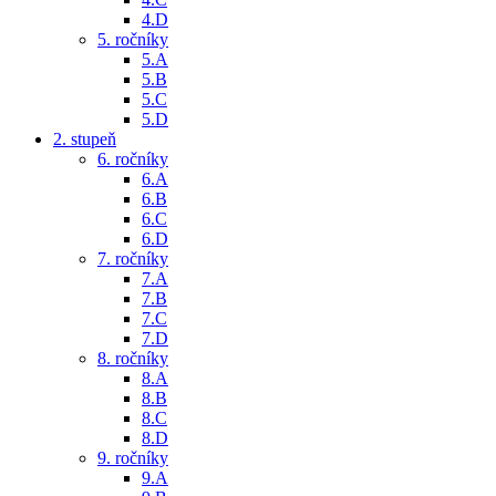
4.D
5. ročníky
5.A
5.B
5.C
5.D
2. stupeň
6. ročníky
6.A
6.B
6.C
6.D
7. ročníky
7.A
7.B
7.C
7.D
8. ročníky
8.A
8.B
8.C
8.D
9. ročníky
9.A