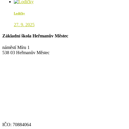
Lodičky
27. 9. 2025
Základní škola Heřmanův Městec
náměstí Míru 1
538 03 Heřmanův Městec
+420 469 695 101, +420 469 630 089
+420 607 172 449
podatelna@zshm.cz
skola@zshm.cz
123-4639690207/0100
IČO: 70884064