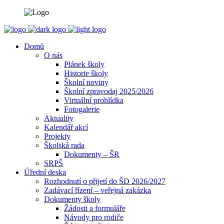
Domů
O nás
Plánek školy
Historie školy
Školní noviny
Školní zpravodaj 2025/2026
Virtuální prohlídka
Fotogalerie
Aktuality
Kalendář akcí
Projekty
Školská rada
Dokumenty – ŠR
SRPŠ
Úřední deska
Rozhodnutí o přijetí do ŠD 2026/2027
Zadávací řízení – veřejná zakázka
Dokumenty školy
Žádosti a formuláře
Návody pro rodiče