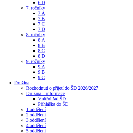
6.D
7. ročníky
7.A
7.B
7.C
7.D
8. ročníky
8.A
8.B
8.C
8.D
9. ročníky
9.A
9.B
9.C
Družina
Rozhodnutí o přijetí do ŠD 2026/2027
Družina – informace
Vnitřní řád ŠD
Přihláška do ŠD
1.oddělení
2.oddělení
3.oddělení
4.oddělení
5.oddělení