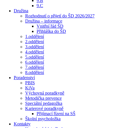
9.B
9.C
Družina
Rozhodnutí o přijetí do ŠD 2026/2027
Družina – informace
Vnitřní řád ŠD
Přihláška do ŠD
1.oddělení
2.oddělení
3.oddělení
4.oddělení
5.oddělení
6.oddělení
7.oddělení
8.oddělení
Poradenství
PBIS
KiVa
Výchovná poradkyně
Metodička prevence
Speciální pedagožka
Karierové poradkyně
Přijímací řízení na SŠ
Školní psycholožka
Kontakty