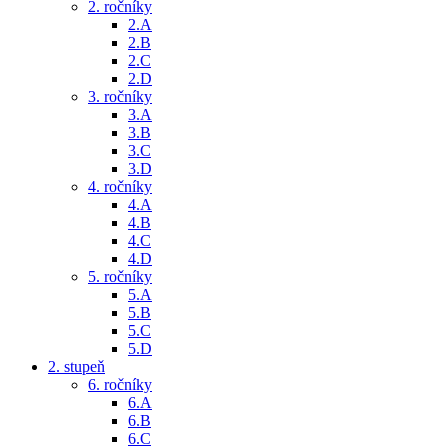
2. ročníky
2.A
2.B
2.C
2.D
3. ročníky
3.A
3.B
3.C
3.D
4. ročníky
4.A
4.B
4.C
4.D
5. ročníky
5.A
5.B
5.C
5.D
2. stupeň
6. ročníky
6.A
6.B
6.C