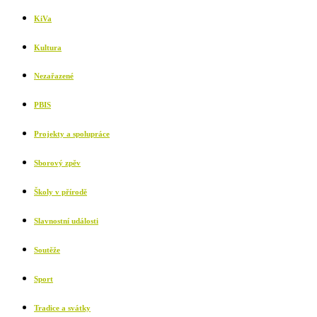
KiVa
Kultura
Nezařazené
PBIS
Projekty a spolupráce
Sborový zpěv
Školy v přírodě
Slavnostní události
Soutěže
Sport
Tradice a svátky