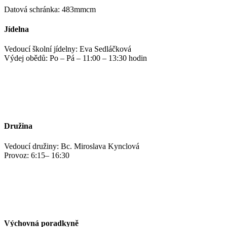
Datová schránka: 483mmcm
Jídelna
Vedoucí školní jídelny: Eva Sedláčková
Výdej obědů: Po – Pá – 11:00 – 13:30 hodin
jidelna@zshm.cz
+420 469 695 101, +420 469 687 440
Družina
Vedoucí družiny: Bc. Miroslava Kynclová
Provoz: 6:15– 16:30
kynclovam@zshm.cz
+420 737 952 316
Výchovná poradkyně