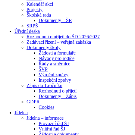
Kalendář akcí
Projekty
Školská rada
Dokumenty – ŠR
SRPŠ
Úřední deska
Rozhodnutí o přijetí do ŠD 2026/2027
Zadávací řízení – veřejná zakázka
Dokumenty školy
Žádosti a formuláře
Návody pro rodiče
Řády a směrnice
ŠVP
Výroční zprávy
Inspekční zprávy
Zápis do 1.ročníku
Rozhodnutí o přijetí
Dokumenty – Zápis
GDPR
Cookies
Jídelna
Jídelna – informace
Provozní řád ŠJ
Vnitřní řád ŠJ
Žádosti a dokumenty