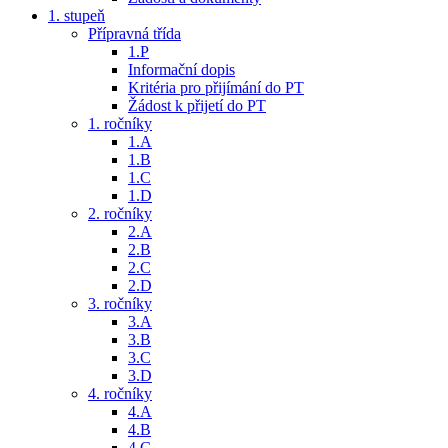
1. stupeň
Přípravná třída
1.P
Informační dopis
Kritéria pro přijímání do PT
Žádost k přijetí do PT
1. ročníky
1.A
1.B
1.C
1.D
2. ročníky
2.A
2.B
2.C
2.D
3. ročníky
3.A
3.B
3.C
3.D
4. ročníky
4.A
4.B
4.C