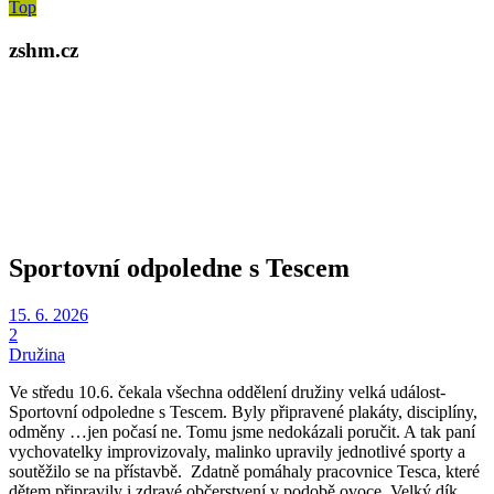
Top
zshm.cz
Sportovní odpoledne s Tescem
15. 6. 2026
2
Družina
Ve středu 10.6. čekala všechna oddělení družiny velká událost-
Sportovní odpoledne s Tescem. Byly připravené plakáty, disciplíny,
odměny …jen počasí ne. Tomu jsme nedokázali poručit. A tak paní
vychovatelky improvizovaly, malinko upravily jednotlivé sporty a
soutěžilo se na přístavbě. Zdatně pomáhaly pracovnice Tesca, které
dětem připravily i zdravé občerstvení v podobě ovoce. Velký dík