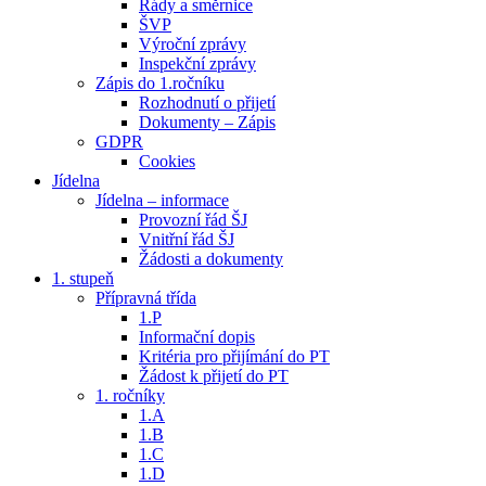
Řády a směrnice
ŠVP
Výroční zprávy
Inspekční zprávy
Zápis do 1.ročníku
Rozhodnutí o přijetí
Dokumenty – Zápis
GDPR
Cookies
Jídelna
Jídelna – informace
Provozní řád ŠJ
Vnitřní řád ŠJ
Žádosti a dokumenty
1. stupeň
Přípravná třída
1.P
Informační dopis
Kritéria pro přijímání do PT
Žádost k přijetí do PT
1. ročníky
1.A
1.B
1.C
1.D