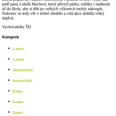
patří panu Lukáši Machovi, který přivezl párky, rohlíky i sladkosti
až do školy, aby si děti po velkých výkonech mohly nakoupit.
Nakonec se tedy vše v dobré obrátilo a celá akce sklidila velký
úspěch.
Vychovatelky ŠD
Kategorie
1. stupeň
2. stupeň
Adaptační kurzy
Dopravní hřiště
Družina
Erasmus
Exkurze