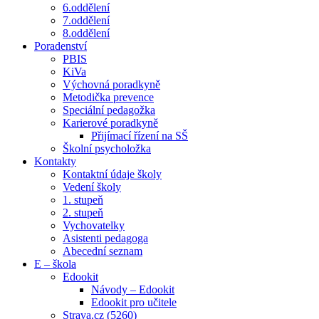
6.oddělení
7.oddělení
8.oddělení
Poradenství
PBIS
KiVa
Výchovná poradkyně
Metodička prevence
Speciální pedagožka
Karierové poradkyně
Přijímací řízení na SŠ
Školní psycholožka
Kontakty
Kontaktní údaje školy
Vedení školy
1. stupeň
2. stupeň
Vychovatelky
Asistenti pedagoga
Abecední seznam
E – škola
Edookit
Návody – Edookit
Edookit pro učitele
Strava.cz (5260)