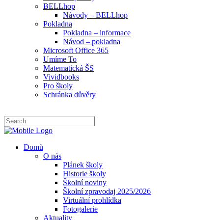
BELLhop
Návody – BELLhop
Pokladna
Pokladna – informace
Návod – pokladna
Microsoft Office 365
Umíme To
Matematická ŠS
Vividbooks
Pro školy
Schránka důvěry
Domů
O nás
Plánek školy
Historie školy
Školní noviny
Školní zpravodaj 2025/2026
Virtuální prohlídka
Fotogalerie
Aktuality