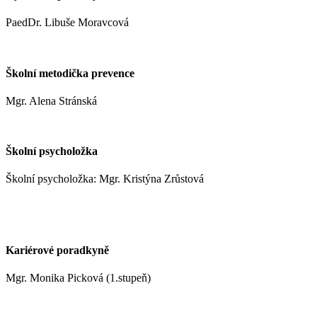
PaedDr. Libuše Moravcová
moravcoval@zshm.cz
Školní metodička prevence
Mgr. Alena Stránská
stranskaa@zshm.cz
Školní psycholožka
Školní psycholožka: Mgr. Kristýna Zrůstová
zrustovak@zshm.cz
+420 737 622 547
Kariérové poradkyně
Mgr. Monika Picková (1.stupeň)
pickovam@zshm.cz