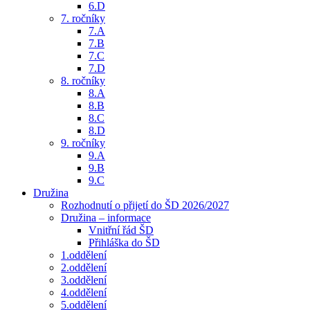
6.D
7. ročníky
7.A
7.B
7.C
7.D
8. ročníky
8.A
8.B
8.C
8.D
9. ročníky
9.A
9.B
9.C
Družina
Rozhodnutí o přijetí do ŠD 2026/2027
Družina – informace
Vnitřní řád ŠD
Přihláška do ŠD
1.oddělení
2.oddělení
3.oddělení
4.oddělení
5.oddělení