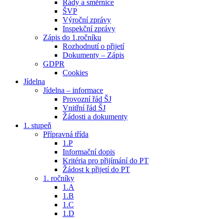
Řády a směrnice
ŠVP
Výroční zprávy
Inspekční zprávy
Zápis do 1.ročníku
Rozhodnutí o přijetí
Dokumenty – Zápis
GDPR
Cookies
Jídelna
Jídelna – informace
Provozní řád ŠJ
Vnitřní řád ŠJ
Žádosti a dokumenty
1. stupeň
Přípravná třída
1.P
Informační dopis
Kritéria pro přijímání do PT
Žádost k přijetí do PT
1. ročníky
1.A
1.B
1.C
1.D