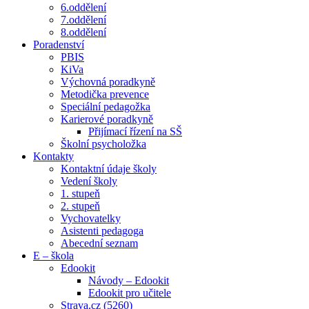
6.oddělení
7.oddělení
8.oddělení
Poradenství
PBIS
KiVa
Výchovná poradkyně
Metodička prevence
Speciální pedagožka
Karierové poradkyně
Přijímací řízení na SŠ
Školní psycholožka
Kontakty
Kontaktní údaje školy
Vedení školy
1. stupeň
2. stupeň
Vychovatelky
Asistenti pedagoga
Abecední seznam
E – škola
Edookit
Návody – Edookit
Edookit pro učitele
Strava.cz (5260)