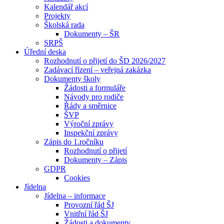
Kalendář akcí
Projekty
Školská rada
Dokumenty – ŠR
SRPŠ
Úřední deska
Rozhodnutí o přijetí do ŠD 2026/2027
Zadávací řízení – veřejná zakázka
Dokumenty školy
Žádosti a formuláře
Návody pro rodiče
Řády a směrnice
ŠVP
Výroční zprávy
Inspekční zprávy
Zápis do 1.ročníku
Rozhodnutí o přijetí
Dokumenty – Zápis
GDPR
Cookies
Jídelna
Jídelna – informace
Provozní řád ŠJ
Vnitřní řád ŠJ
Žádosti a dokumenty