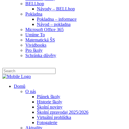
BELLhop
Návody – BELLhop
Pokladna
Pokladna – informace
Návod – pokladna
Microsoft Office 365
Umíme To
Matematická ŠS
Vividbooks
Pro školy
Schránka důvěry
Domů
O nás
Plánek školy
Historie školy
Školní noviny
Školní zpravodaj 2025/2026
Virtuální prohlídka
Fotogalerie
Aktuality