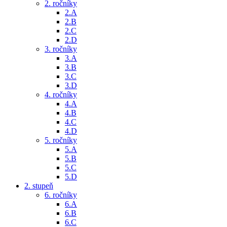
2. ročníky
2.A
2.B
2.C
2.D
3. ročníky
3.A
3.B
3.C
3.D
4. ročníky
4.A
4.B
4.C
4.D
5. ročníky
5.A
5.B
5.C
5.D
2. stupeň
6. ročníky
6.A
6.B
6.C