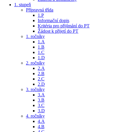
1. stupeň
Přípravná třída
1.P
Informační dopis
Kritéria pro přijímání do PT
Žádost k přijetí do PT
1. ročníky
1.A
1.B
1.C
1.D
2. ročníky
2.A
2.B
2.C
2.D
3. ročníky
3.A
3.B
3.C
3.D
4. ročníky
4.A
4.B
4.C