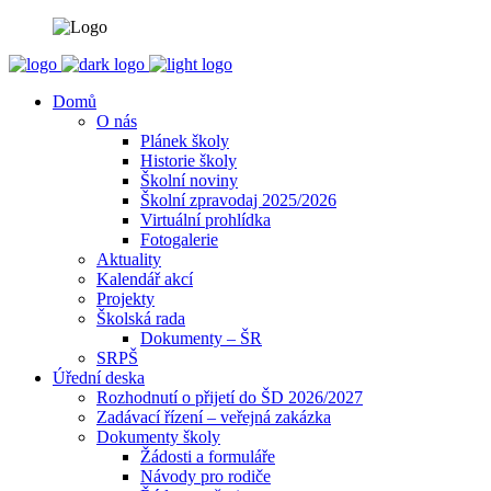
Domů
O nás
Plánek školy
Historie školy
Školní noviny
Školní zpravodaj 2025/2026
Virtuální prohlídka
Fotogalerie
Aktuality
Kalendář akcí
Projekty
Školská rada
Dokumenty – ŠR
SRPŠ
Úřední deska
Rozhodnutí o přijetí do ŠD 2026/2027
Zadávací řízení – veřejná zakázka
Dokumenty školy
Žádosti a formuláře
Návody pro rodiče