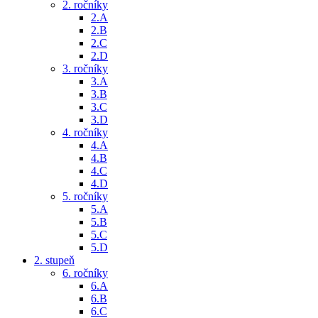
2. ročníky
2.A
2.B
2.C
2.D
3. ročníky
3.A
3.B
3.C
3.D
4. ročníky
4.A
4.B
4.C
4.D
5. ročníky
5.A
5.B
5.C
5.D
2. stupeň
6. ročníky
6.A
6.B
6.C