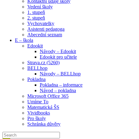
Kontaktní údaje školy
Vedení školy
1. stupeň
2. stupeň
Vychovatelky
Asistenti pedagoga
Abecední seznam
E – škola
Edookit
Návody – Edookit
Edookit pro učitele
Strava.cz (5260)
BELLhop
Návody – BELLhop
Pokladna
Pokladna – informace
Návod – pokladna
Microsoft Office 365
Umíme To
Matematická ŠS
Vividbooks
Pro školy
Schránka důvěry