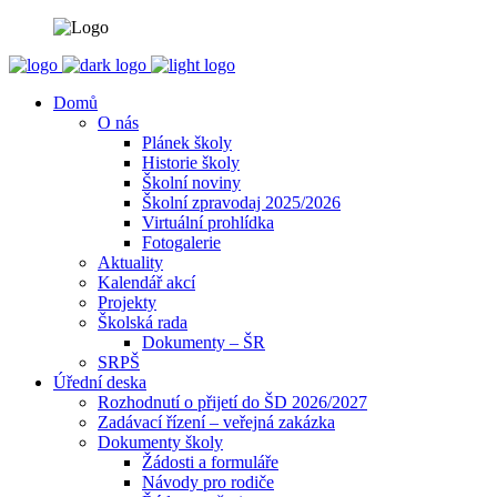
Domů
O nás
Plánek školy
Historie školy
Školní noviny
Školní zpravodaj 2025/2026
Virtuální prohlídka
Fotogalerie
Aktuality
Kalendář akcí
Projekty
Školská rada
Dokumenty – ŠR
SRPŠ
Úřední deska
Rozhodnutí o přijetí do ŠD 2026/2027
Zadávací řízení – veřejná zakázka
Dokumenty školy
Žádosti a formuláře
Návody pro rodiče