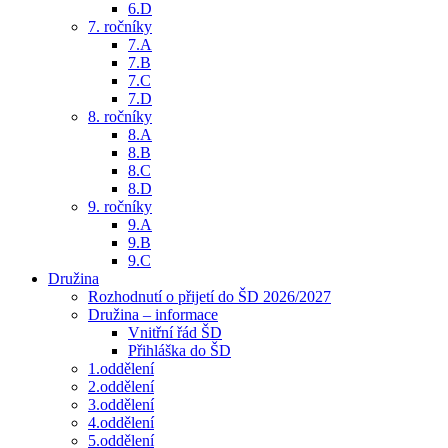
6.D
7. ročníky
7.A
7.B
7.C
7.D
8. ročníky
8.A
8.B
8.C
8.D
9. ročníky
9.A
9.B
9.C
Družina
Rozhodnutí o přijetí do ŠD 2026/2027
Družina – informace
Vnitřní řád ŠD
Přihláška do ŠD
1.oddělení
2.oddělení
3.oddělení
4.oddělení
5.oddělení