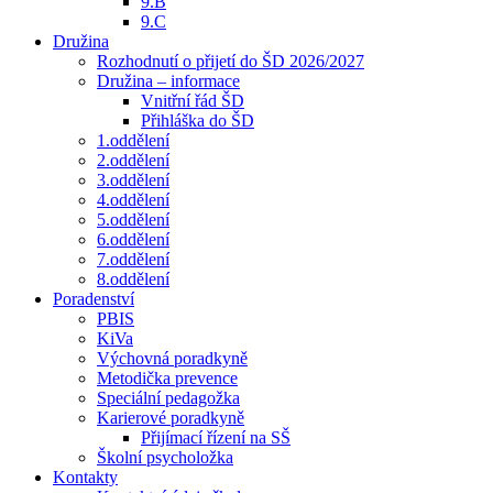
9.B
9.C
Družina
Rozhodnutí o přijetí do ŠD 2026/2027
Družina – informace
Vnitřní řád ŠD
Přihláška do ŠD
1.oddělení
2.oddělení
3.oddělení
4.oddělení
5.oddělení
6.oddělení
7.oddělení
8.oddělení
Poradenství
PBIS
KiVa
Výchovná poradkyně
Metodička prevence
Speciální pedagožka
Karierové poradkyně
Přijímací řízení na SŠ
Školní psycholožka
Kontakty