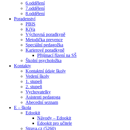
6.oddělení
7.oddělení
8.oddělení
Poradenství
PBIS
KiVa
Výchovná poradkyně
Metodička prevence
Speciální pedagožka
Karierové poradkyně
Přijímací řízení na SŠ
Školní psycholožka
Kontakty
Kontaktní údaje školy
Vedení školy
1. stupeň
2. stupeň
Vychovatelky
Asistenti pedagoga
Abecední seznam
E – škola
Edookit
Návody – Edookit
Edookit pro učitele
Strava.cz (5260)