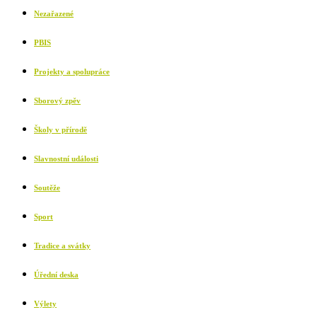
Nezařazené
PBIS
Projekty a spolupráce
Sborový zpěv
Školy v přírodě
Slavnostní události
Soutěže
Sport
Tradice a svátky
Úřední deska
Výlety