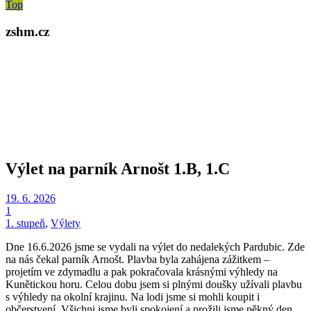
Top
zshm.cz
Výlet na parník Arnošt 1.B, 1.C
19. 6. 2026
1
1. stupeň
,
Výlety
Dne 16.6.2026 jsme se vydali na výlet do nedalekých Pardubic. Zde
na nás čekal parník Arnošt. Plavba byla zahájena zážitkem –
projetím ve zdymadlu a pak pokračovala krásnými výhledy na
Kunětickou horu. Celou dobu jsem si plnými doušky užívali plavbu
s výhledy na okolní krajinu. Na lodi jsme si mohli koupit i
občerstvení. Všichni jsme byli spokojení a prožili jsme pěkný den