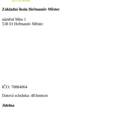
Základní škola Heřmanův Městec
náměstí Míru 1
538 03 Heřmanův Městec
+420 469 695 101, +420 469 630 089
+420 607 172 449
podatelna@zshm.cz
skola@zshm.cz
123-4639690207/0100
IČO: 70884064
Datová schránka: 483mmcm
Jídelna