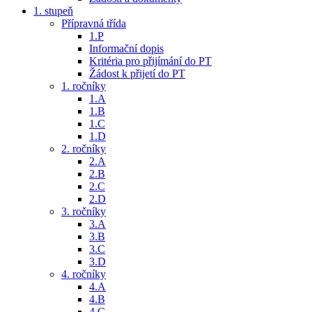
1. stupeň
Přípravná třída
1.P
Informační dopis
Kritéria pro přijímání do PT
Žádost k přijetí do PT
1. ročníky
1.A
1.B
1.C
1.D
2. ročníky
2.A
2.B
2.C
2.D
3. ročníky
3.A
3.B
3.C
3.D
4. ročníky
4.A
4.B
4.C