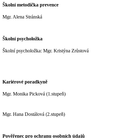
Školní metodička prevence
Mgr. Alena Stránská
stranskaa@zshm.cz
Školní psycholožka
Školní psycholožka: Mgr. Kristýna Zrůstová
zrustovak@zshm.cz
+420 737 622 547
Kariérové poradkyně
Mgr. Monika Picková (1.stupeň)
pickovam@zshm.cz
Mgr. Hana Dostálová (2.stupeň)
dostalovah@zshm.cz
Pověřenec pro ochranu osobních údajů