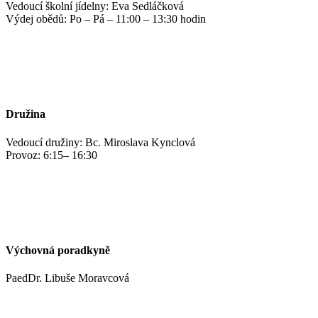
Vedoucí školní jídelny: Eva Sedláčková
Výdej obědů: Po – Pá – 11:00 – 13:30 hodin
jidelna@zshm.cz
+420 469 695 101, +420 469 687 440
Družina
Vedoucí družiny: Bc. Miroslava Kynclová
Provoz: 6:15– 16:30
kynclovam@zshm.cz
+420 737 952 316
Výchovná poradkyně
PaedDr. Libuše Moravcová
moravcoval@zshm.cz