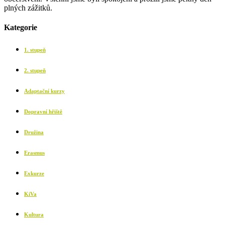
plných zážitků.
Kategorie
1. stupeň
2. stupeň
Adaptační kurzy
Dopravní hřiště
Družina
Erasmus
Exkurze
KiVa
Kultura