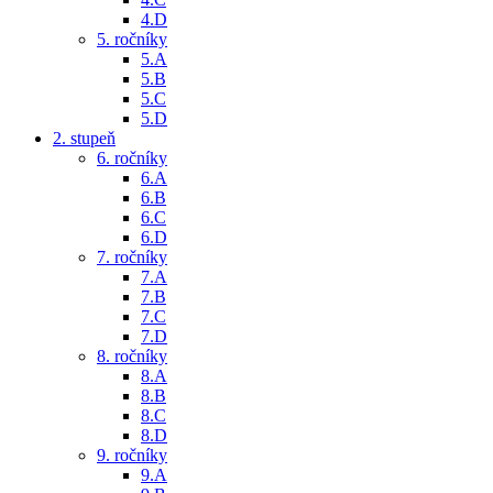
4.D
5. ročníky
5.A
5.B
5.C
5.D
2. stupeň
6. ročníky
6.A
6.B
6.C
6.D
7. ročníky
7.A
7.B
7.C
7.D
8. ročníky
8.A
8.B
8.C
8.D
9. ročníky
9.A