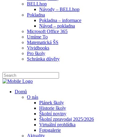
BELLhop
Návody – BELLhop
Pokladna
Pokladna – informace
Návod – pokladna
Microsoft Office 365
Umíme To
Matematická ŠS
Vividbooks
Pro školy
Schránka důvěry
Domů
O nás
Plánek školy
Historie školy
Školní noviny
Školní zpravodaj 2025/2026
Virtuální prohlídka
Fotogalerie
Aktuality