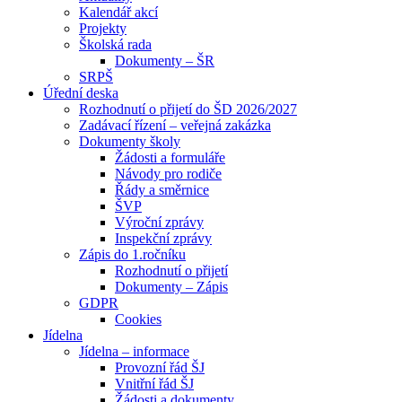
Kalendář akcí
Projekty
Školská rada
Dokumenty – ŠR
SRPŠ
Úřední deska
Rozhodnutí o přijetí do ŠD 2026/2027
Zadávací řízení – veřejná zakázka
Dokumenty školy
Žádosti a formuláře
Návody pro rodiče
Řády a směrnice
ŠVP
Výroční zprávy
Inspekční zprávy
Zápis do 1.ročníku
Rozhodnutí o přijetí
Dokumenty – Zápis
GDPR
Cookies
Jídelna
Jídelna – informace
Provozní řád ŠJ
Vnitřní řád ŠJ
Žádosti a dokumenty