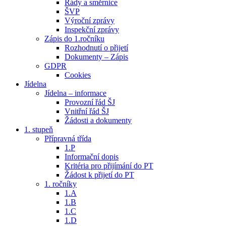
Řády a směrnice
ŠVP
Výroční zprávy
Inspekční zprávy
Zápis do 1.ročníku
Rozhodnutí o přijetí
Dokumenty – Zápis
GDPR
Cookies
Jídelna
Jídelna – informace
Provozní řád ŠJ
Vnitřní řád ŠJ
Žádosti a dokumenty
1. stupeň
Přípravná třída
1.P
Informační dopis
Kritéria pro přijímání do PT
Žádost k přijetí do PT
1. ročníky
1.A
1.B
1.C
1.D