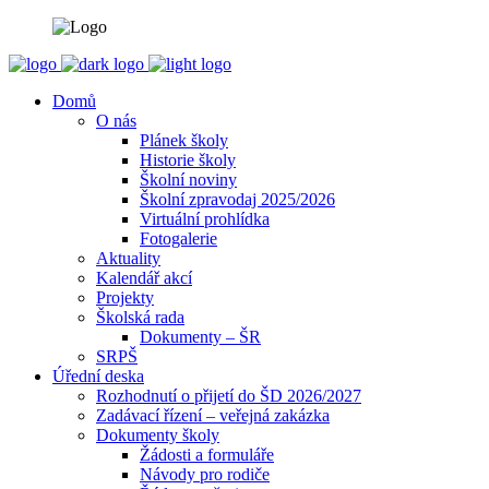
Domů
O nás
Plánek školy
Historie školy
Školní noviny
Školní zpravodaj 2025/2026
Virtuální prohlídka
Fotogalerie
Aktuality
Kalendář akcí
Projekty
Školská rada
Dokumenty – ŠR
SRPŠ
Úřední deska
Rozhodnutí o přijetí do ŠD 2026/2027
Zadávací řízení – veřejná zakázka
Dokumenty školy
Žádosti a formuláře
Návody pro rodiče