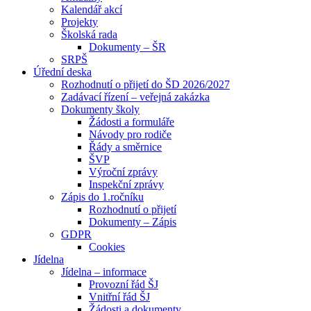
Kalendář akcí
Projekty
Školská rada
Dokumenty – ŠR
SRPŠ
Úřední deska
Rozhodnutí o přijetí do ŠD 2026/2027
Zadávací řízení – veřejná zakázka
Dokumenty školy
Žádosti a formuláře
Návody pro rodiče
Řády a směrnice
ŠVP
Výroční zprávy
Inspekční zprávy
Zápis do 1.ročníku
Rozhodnutí o přijetí
Dokumenty – Zápis
GDPR
Cookies
Jídelna
Jídelna – informace
Provozní řád ŠJ
Vnitřní řád ŠJ
Žádosti a dokumenty