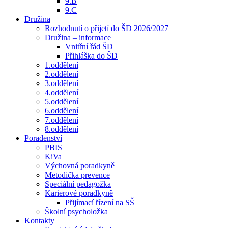
9.B
9.C
Družina
Rozhodnutí o přijetí do ŠD 2026/2027
Družina – informace
Vnitřní řád ŠD
Přihláška do ŠD
1.oddělení
2.oddělení
3.oddělení
4.oddělení
5.oddělení
6.oddělení
7.oddělení
8.oddělení
Poradenství
PBIS
KiVa
Výchovná poradkyně
Metodička prevence
Speciální pedagožka
Karierové poradkyně
Přijímací řízení na SŠ
Školní psycholožka
Kontakty