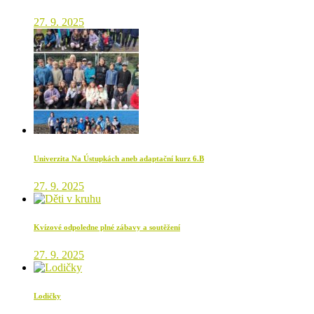
27. 9. 2025
Univerzita Na Ústupkách aneb adaptační kurz 6.B
27. 9. 2025
Kvízové odpoledne plné zábavy a soutěžení
27. 9. 2025
Lodičky