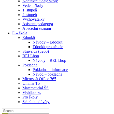
Kontaktní údaje školy
Vedení školy
1. stupeň
2. stupeň
Vychovatelky
Asistenti pedagoga
Abecední seznam
E – škola
Edookit
Návody – Edookit
Edookit pro učitele
Strava.cz (5260)
BELLhop
Návody – BELLhop
Pokladna
Pokladna – informace
Návod – pokladna
Microsoft Office 365
Umíme To
Matematická ŠS
Vividbooks
Pro školy
Schránka důvěry