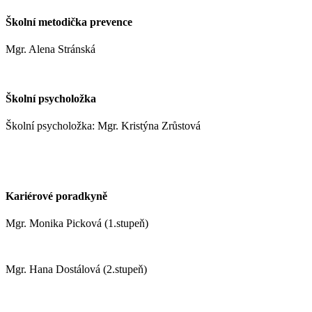
Školní metodička prevence
Mgr. Alena Stránská
stranskaa@zshm.cz
Školní psycholožka
Školní psycholožka: Mgr. Kristýna Zrůstová
zrustovak@zshm.cz
+420 737 622 547
Kariérové poradkyně
Mgr. Monika Picková (1.stupeň)
pickovam@zshm.cz
Mgr. Hana Dostálová (2.stupeň)
dostalovah@zshm.cz