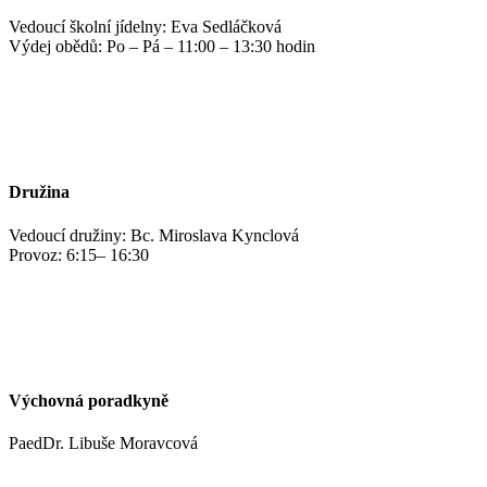
Vedoucí školní jídelny: Eva Sedláčková
Výdej obědů: Po – Pá – 11:00 – 13:30 hodin
jidelna@zshm.cz
+420 469 695 101, +420 469 687 440
Družina
Vedoucí družiny: Bc. Miroslava Kynclová
Provoz: 6:15– 16:30
kynclovam@zshm.cz
+420 737 952 316
Výchovná poradkyně
PaedDr. Libuše Moravcová
moravcoval@zshm.cz