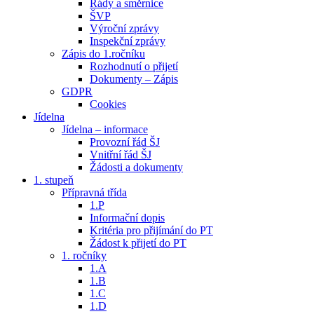
Řády a směrnice
ŠVP
Výroční zprávy
Inspekční zprávy
Zápis do 1.ročníku
Rozhodnutí o přijetí
Dokumenty – Zápis
GDPR
Cookies
Jídelna
Jídelna – informace
Provozní řád ŠJ
Vnitřní řád ŠJ
Žádosti a dokumenty
1. stupeň
Přípravná třída
1.P
Informační dopis
Kritéria pro přijímání do PT
Žádost k přijetí do PT
1. ročníky
1.A
1.B
1.C
1.D