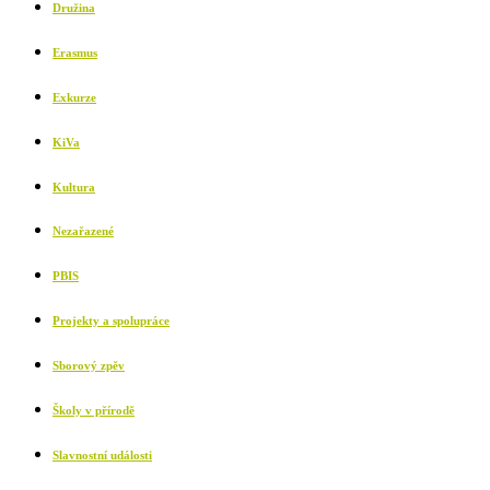
Družina
Erasmus
Exkurze
KiVa
Kultura
Nezařazené
PBIS
Projekty a spolupráce
Sborový zpěv
Školy v přírodě
Slavnostní události