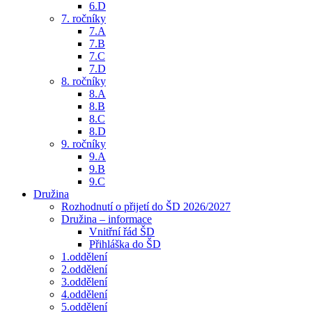
6.D
7. ročníky
7.A
7.B
7.C
7.D
8. ročníky
8.A
8.B
8.C
8.D
9. ročníky
9.A
9.B
9.C
Družina
Rozhodnutí o přijetí do ŠD 2026/2027
Družina – informace
Vnitřní řád ŠD
Přihláška do ŠD
1.oddělení
2.oddělení
3.oddělení
4.oddělení
5.oddělení