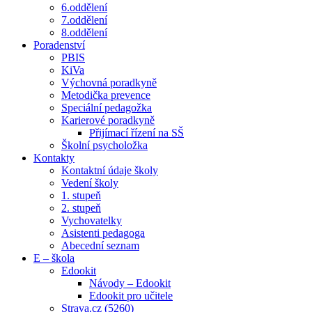
6.oddělení
7.oddělení
8.oddělení
Poradenství
PBIS
KiVa
Výchovná poradkyně
Metodička prevence
Speciální pedagožka
Karierové poradkyně
Přijímací řízení na SŠ
Školní psycholožka
Kontakty
Kontaktní údaje školy
Vedení školy
1. stupeň
2. stupeň
Vychovatelky
Asistenti pedagoga
Abecední seznam
E – škola
Edookit
Návody – Edookit
Edookit pro učitele
Strava.cz (5260)