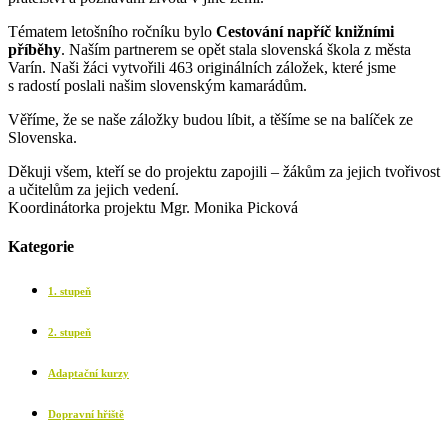
Tématem letošního ročníku bylo
Cestování napříč knižními
příběhy
. Naším partnerem se opět stala slovenská škola z města
Varín. Naši žáci vytvořili 463 originálních záložek, které jsme
s radostí poslali našim slovenským kamarádům.
Věříme, že se naše záložky budou líbit, a těšíme se na balíček ze
Slovenska.
Děkuji všem, kteří se do projektu zapojili – žákům za jejich tvořivost
a učitelům za jejich vedení.
Koordinátorka projektu Mgr. Monika Picková
Kategorie
1. stupeň
2. stupeň
Adaptační kurzy
Dopravní hřiště