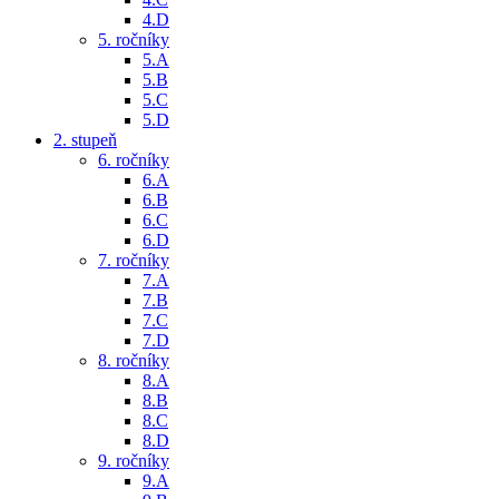
4.D
5. ročníky
5.A
5.B
5.C
5.D
2. stupeň
6. ročníky
6.A
6.B
6.C
6.D
7. ročníky
7.A
7.B
7.C
7.D
8. ročníky
8.A
8.B
8.C
8.D
9. ročníky
9.A