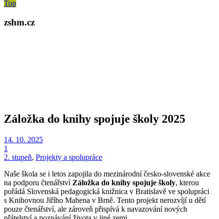
Top
zshm.cz
Záložka do knihy spojuje školy 2025
14. 10. 2025
1
2. stupeň
,
Projekty a spolupráce
Naše škola se i letos zapojila do mezinárodní česko-slovenské akce
na podporu čtenářství
Záložka do knihy spojuje školy
, kterou
pořádá Slovenská pedagogická knižnica v Bratislavě ve spolupráci
s Knihovnou Jiřího Mahena v Brně. Tento projekt nerozvíjí u dětí
pouze čtenářství, ale zároveň přispívá k navazování nových
přátelství a poznávání života v jiné zemi.