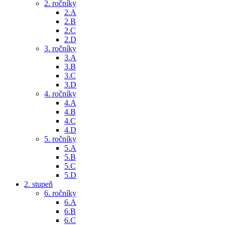
2. ročníky
2.A
2.B
2.C
2.D
3. ročníky
3.A
3.B
3.C
3.D
4. ročníky
4.A
4.B
4.C
4.D
5. ročníky
5.A
5.B
5.C
5.D
2. stupeň
6. ročníky
6.A
6.B
6.C