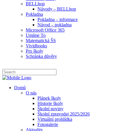
BELLhop
Návody – BELLhop
Pokladna
Pokladna – informace
Návod – pokladna
Microsoft Office 365
Umíme To
Matematická ŠS
Vividbooks
Pro školy
Schránka důvěry
Domů
O nás
Plánek školy
Historie školy
Školní noviny
Školní zpravodaj 2025/2026
Virtuální prohlídka
Fotogalerie
Aktuality