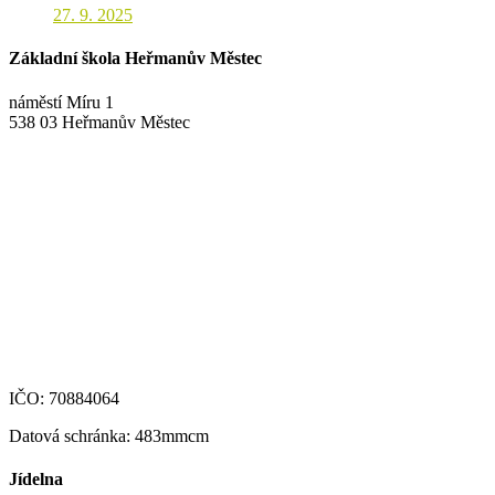
27. 9. 2025
Základní škola Heřmanův Městec
náměstí Míru 1
538 03 Heřmanův Městec
+420 469 695 101, +420 469 630 089
+420 607 172 449
podatelna@zshm.cz
skola@zshm.cz
123-4639690207/0100
IČO: 70884064
Datová schránka: 483mmcm
Jídelna