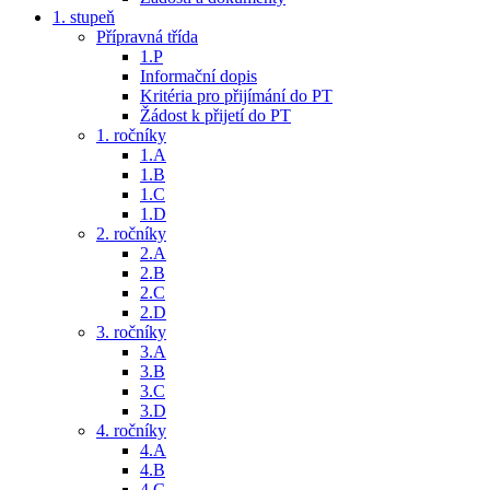
1. stupeň
Přípravná třída
1.P
Informační dopis
Kritéria pro přijímání do PT
Žádost k přijetí do PT
1. ročníky
1.A
1.B
1.C
1.D
2. ročníky
2.A
2.B
2.C
2.D
3. ročníky
3.A
3.B
3.C
3.D
4. ročníky
4.A
4.B
4.C