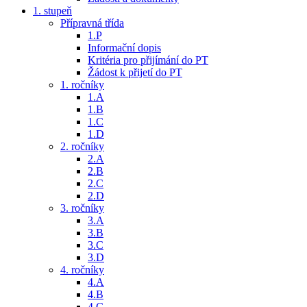
1. stupeň
Přípravná třída
1.P
Informační dopis
Kritéria pro přijímání do PT
Žádost k přijetí do PT
1. ročníky
1.A
1.B
1.C
1.D
2. ročníky
2.A
2.B
2.C
2.D
3. ročníky
3.A
3.B
3.C
3.D
4. ročníky
4.A
4.B
4.C