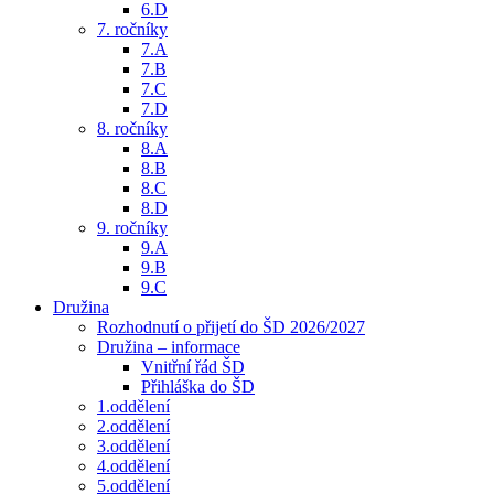
6.D
7. ročníky
7.A
7.B
7.C
7.D
8. ročníky
8.A
8.B
8.C
8.D
9. ročníky
9.A
9.B
9.C
Družina
Rozhodnutí o přijetí do ŠD 2026/2027
Družina – informace
Vnitřní řád ŠD
Přihláška do ŠD
1.oddělení
2.oddělení
3.oddělení
4.oddělení
5.oddělení