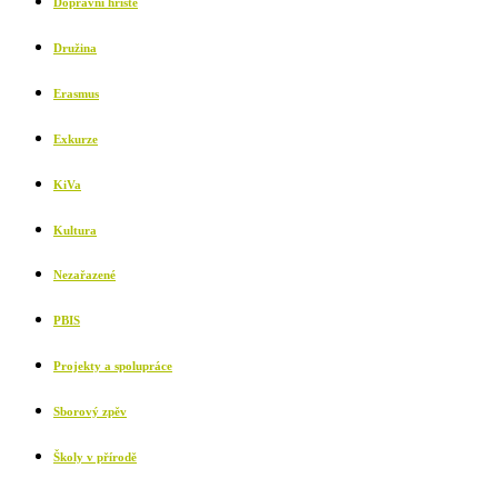
Dopravní hřiště
Družina
Erasmus
Exkurze
KiVa
Kultura
Nezařazené
PBIS
Projekty a spolupráce
Sborový zpěv
Školy v přírodě