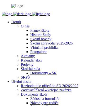
Domů
O nás
Plánek školy
Historie školy
Školní noviny
Školní zpravodaj 2025/2026
Virtuální prohlídka
Fotogalerie
Aktuality
Kalendář akcí
Projekty
Školská rada
Dokumenty – ŠR
SRPŠ
Úřední deska
Rozhodnutí o přijetí do ŠD 2026/2027
Zadávací řízení – veřejná zakázka
Dokumenty školy
Žádosti a formuláře
Návody pro rodiče