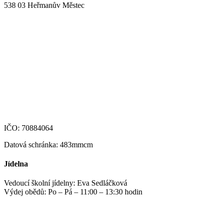
538 03 Heřmanův Městec
+420 469 695 101, +420 469 630 089
+420 607 172 449
podatelna@zshm.cz
skola@zshm.cz
123-4639690207/0100
IČO: 70884064
Datová schránka: 483mmcm
Jídelna
Vedoucí školní jídelny: Eva Sedláčková
Výdej obědů: Po – Pá – 11:00 – 13:30 hodin