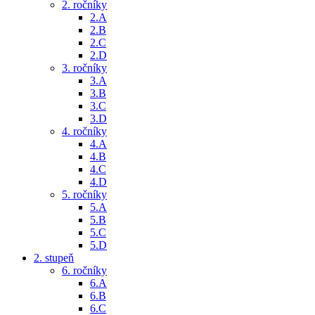
2. ročníky
2.A
2.B
2.C
2.D
3. ročníky
3.A
3.B
3.C
3.D
4. ročníky
4.A
4.B
4.C
4.D
5. ročníky
5.A
5.B
5.C
5.D
2. stupeň
6. ročníky
6.A
6.B
6.C