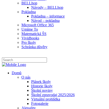
BELLhop
Návody – BELLhop
Pokladna
Pokladna – informace
Návod – pokladna
Microsoft Office 365
Umíme To
Matematická ŠS
Vividbooks
Pro školy
Schránka důvěry
Domů
O nás
Plánek školy
Historie školy
Školní noviny
Školní zpravodaj 2025/2026
Virtuální prohlídka
Fotogalerie
Aktuality