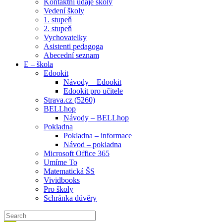
Kontaktní údaje školy
Vedení školy
1. stupeň
2. stupeň
Vychovatelky
Asistenti pedagoga
Abecední seznam
E – škola
Edookit
Návody – Edookit
Edookit pro učitele
Strava.cz (5260)
BELLhop
Návody – BELLhop
Pokladna
Pokladna – informace
Návod – pokladna
Microsoft Office 365
Umíme To
Matematická ŠS
Vividbooks
Pro školy
Schránka důvěry