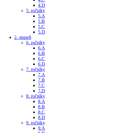
4.D
5. ročníky
5.A
5.B
5.C
5.D
2. stupeň
6. ročníky
6.A
6.B
6.C
6.D
7. ročníky
7.A
7.B
7.C
7.D
8. ročníky
8.A
8.B
8.C
8.D
9. ročníky
9.A