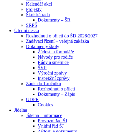
Kalendář akcí
Projekty
Školská rada
Dokumenty – ŠR
SRPŠ
Úřední deska
Rozhodnutí o přijetí do ŠD 2026/2027
Zadávací řízení – veřejná zakázka
Dokumenty školy
Žádosti a formuláře
Návody pro rodiče
Řády a směrnice
ŠVP
Výroční zprávy
Inspekční zprávy
Zápis do 1.ročníku
Rozhodnutí o přijetí
Dokumenty – Zápis
GDPR
Cookies
Jídelna
Jídelna – informace
Provozní řád ŠJ
Vnitřní řád ŠJ
Žádosti a dokumenty