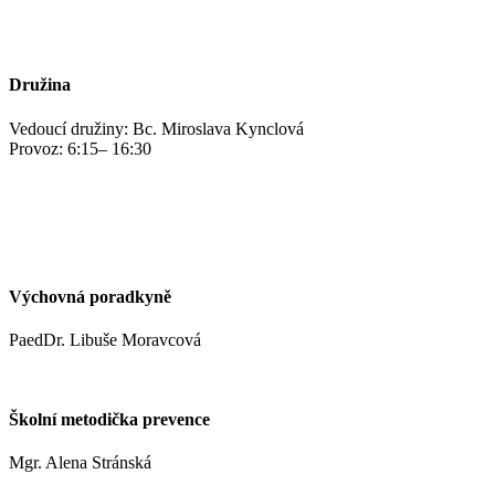
jidelna@zshm.cz
+420 469 695 101, +420 469 687 440
Družina
Vedoucí družiny: Bc. Miroslava Kynclová
Provoz: 6:15– 16:30
kynclovam@zshm.cz
+420 737 952 316
Výchovná poradkyně
PaedDr. Libuše Moravcová
moravcoval@zshm.cz
Školní metodička prevence
Mgr. Alena Stránská