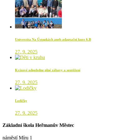
Univerzita Na Ústupkách aneb adaptační kurz 6.B
27. 9. 2025
Kvízové odpoledne plné zábavy a soutěžení
27. 9. 2025
Lodičky
27. 9. 2025
Základní škola Heřmanův Městec
náměstí Míru 1