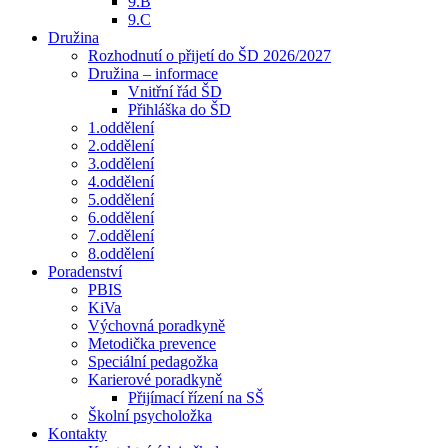
9.B
9.C
Družina
Rozhodnutí o přijetí do ŠD 2026/2027
Družina – informace
Vnitřní řád ŠD
Přihláška do ŠD
1.oddělení
2.oddělení
3.oddělení
4.oddělení
5.oddělení
6.oddělení
7.oddělení
8.oddělení
Poradenství
PBIS
KiVa
Výchovná poradkyně
Metodička prevence
Speciální pedagožka
Karierové poradkyně
Přijímací řízení na SŠ
Školní psycholožka
Kontakty