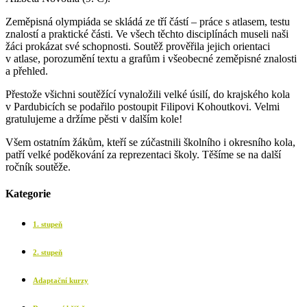
Zeměpisná olympiáda se skládá ze tří částí – práce s atlasem, testu
znalostí a praktické části. Ve všech těchto disciplínách museli naši
žáci prokázat své schopnosti. Soutěž prověřila jejich orientaci
v atlase, porozumění textu a grafům i všeobecné zeměpisné znalosti
a přehled.
Přestože všichni soutěžící vynaložili velké úsilí, do krajského kola
v Pardubicích se podařilo postoupit Filipovi Kohoutkovi. Velmi
gratulujeme a držíme pěsti v dalším kole!
Všem ostatním žákům, kteří se zúčastnili školního i okresního kola,
patří velké poděkování za reprezentaci školy. Těšíme se na další
ročník soutěže.
Kategorie
1. stupeň
2. stupeň
Adaptační kurzy