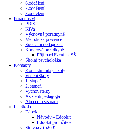
6.oddělení
7.oddělení
8.oddělení
Poradenství
PBIS
KiVa
Výchovná poradkyně
Metodička prevence
Speciální pedagožka
Karierové poradkyně
Přijímací řízení na SŠ
Školní psycholožka
Kontakty
Kontaktní údaje školy
Vedení školy
1. stupeň
2. stupeň
Vychovatelky
Asistenti pedagoga
Abecední seznam
E – škola
Edookit
Návody – Edookit
Edookit pro učitele
Strava.cz (5260)