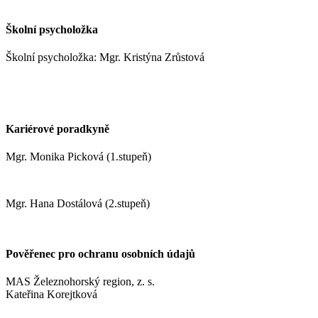
stranskaa@zshm.cz
Školní psycholožka
Školní psycholožka: Mgr. Kristýna Zrůstová
zrustovak@zshm.cz
+420 737 622 547
Kariérové poradkyně
Mgr. Monika Picková (1.stupeň)
pickovam@zshm.cz
Mgr. Hana Dostálová (2.stupeň)
dostalovah@zshm.cz
Pověřenec pro ochranu osobních údajů
MAS Železnohorský region, z. s.
Kateřina Korejtková
vn.konzult@gmail.com