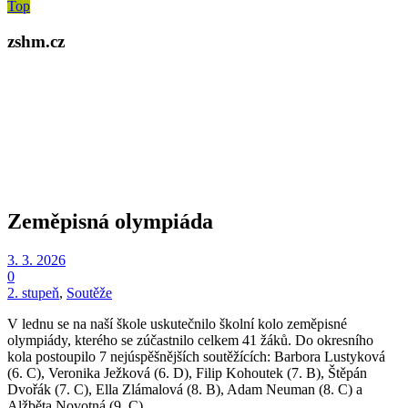
Top
zshm.cz
Zeměpisná olympiáda
3. 3. 2026
0
2. stupeň
,
Soutěže
V lednu se na naší škole uskutečnilo školní kolo zeměpisné
olympiády, kterého se zúčastnilo celkem 41 žáků. Do okresního
kola postoupilo 7 nejúspěšnějších soutěžících: Barbora Lustyková
(6. C), Veronika Ježková (6. D), Filip Kohoutek (7. B), Štěpán
Dvořák (7. C), Ella Zlámalová (8. B), Adam Neuman (8. C) a
Alžběta Novotná (9. C).