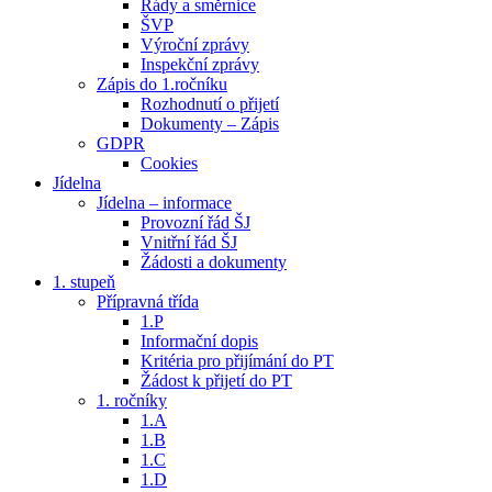
Řády a směrnice
ŠVP
Výroční zprávy
Inspekční zprávy
Zápis do 1.ročníku
Rozhodnutí o přijetí
Dokumenty – Zápis
GDPR
Cookies
Jídelna
Jídelna – informace
Provozní řád ŠJ
Vnitřní řád ŠJ
Žádosti a dokumenty
1. stupeň
Přípravná třída
1.P
Informační dopis
Kritéria pro přijímání do PT
Žádost k přijetí do PT
1. ročníky
1.A
1.B
1.C
1.D